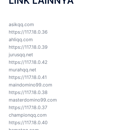
LINK LAINNYA
asikqq.com
https://117.18.0.36
ahliqq.com
https://117.18.0.39
jurusqq.net
https://117.18.0.42
murahqq.net
https://117.18.0.41
maindomino99.com
https://117.18.0.38
masterdomino99.com
https://117.18.0.37
championqq.com
https://117.18.0.40