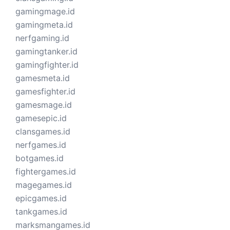
gamingmage.id
gamingmeta.id
nerfgaming.id
gamingtanker.id
gamingfighter.id
gamesmeta.id
gamesfighter.id
gamesmage.id
gamesepic.id
clansgames.id
nerfgames.id
botgames.id
fightergames.id
magegames.id
epicgames.id
tankgames.id
marksmangames.id