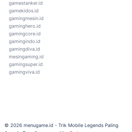
gamestanker.id
gamekidos.id
gamingmesin.id
gaminghero.id
gamingcore.id
gamingindo.id
gamingdiva.id
mesingaming.id
gamingsuper.id
gamingviva.id
© 2026 menugame.id - Trik Mobile Legends Paling