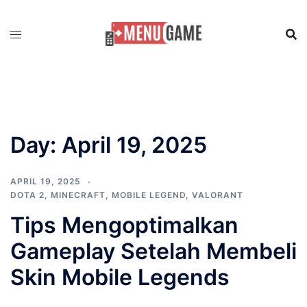
Skip
to
content
Day:
April 19, 2025
APRIL 19, 2025
DOTA 2
,
MINECRAFT
,
MOBILE LEGEND
,
VALORANT
Tips Mengoptimalkan
Gameplay Setelah Membeli
Skin Mobile Legends