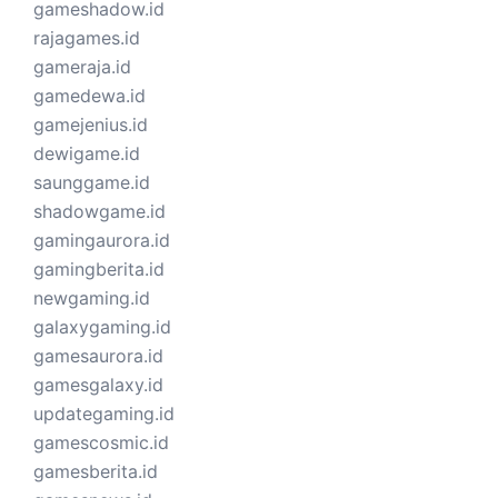
gameshadow.id
rajagames.id
gameraja.id
gamedewa.id
gamejenius.id
dewigame.id
saunggame.id
shadowgame.id
gamingaurora.id
gamingberita.id
newgaming.id
galaxygaming.id
gamesaurora.id
gamesgalaxy.id
updategaming.id
gamescosmic.id
gamesberita.id