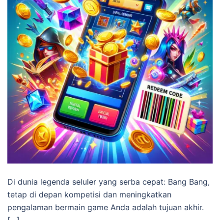
Di dunia legenda seluler yang serba cepat: Bang Bang,
tetap di depan kompetisi dan meningkatkan
pengalaman bermain game Anda adalah tujuan akhir.