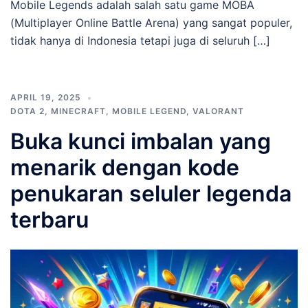
Mobile Legends adalah salah satu game MOBA
(Multiplayer Online Battle Arena) yang sangat populer,
tidak hanya di Indonesia tetapi juga di seluruh […]
APRIL 19, 2025
DOTA 2
,
MINECRAFT
,
MOBILE LEGEND
,
VALORANT
Buka kunci imbalan yang
menarik dengan kode
penukaran seluler legenda
terbaru