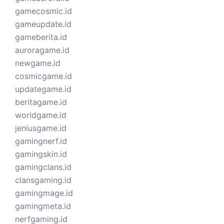
gamecosmic.id
gameupdate.id
gameberita.id
auroragame.id
newgame.id
cosmicgame.id
updategame.id
beritagame.id
worldgame.id
jeniusgame.id
gamingnerf.id
gamingskin.id
gamingclans.id
clansgaming.id
gamingmage.id
gamingmeta.id
nerfgaming.id