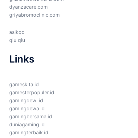
dyanzacare.com
griyabromoclinic.com
asikqq
qiu qiu
Links
gameskita.id
gamesterpopuler.id
gamingdewi.id
gamingdewa.id
gamingbersama.id
duniagaming.id
gamingterbaik.id