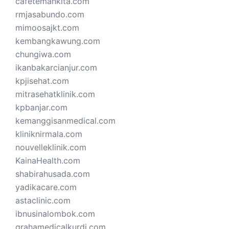
cafetemankita.com
rmjasabundo.com
mimoosajkt.com
kembangkawung.com
chungiwa.com
ikanbakarcianjur.com
kpjisehat.com
mitrasehatklinik.com
kpbanjar.com
kemanggisanmedical.com
kliniknirmala.com
nouvelleklinik.com
KainaHealth.com
shabirahusada.com
yadikacare.com
astaclinic.com
ibnusinalombok.com
grahamedicalkurdi.com