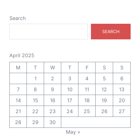
Search
SEARCH
April 2025
M
T
W
T
F
S
S
1
2
3
4
5
6
7
8
9
10
11
12
13
14
15
16
17
18
19
20
21
22
23
24
25
26
27
28
29
30
May »