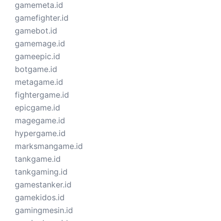
gamemeta.id
gamefighter.id
gamebot.id
gamemage.id
gameepic.id
botgame.id
metagame.id
fightergame.id
epicgame.id
magegame.id
hypergame.id
marksmangame.id
tankgame.id
tankgaming.id
gamestanker.id
gamekidos.id
gamingmesin.id