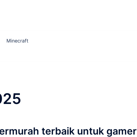
Minecraft
025
termurah terbaik untuk game