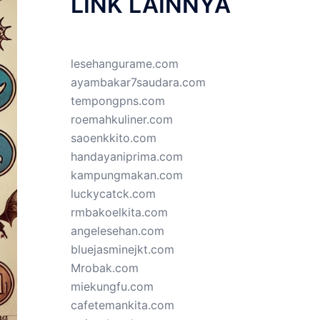
LINK LAINNYA
lesehangurame.com
ayambakar7saudara.com
tempongpns.com
roemahkuliner.com
saoenkkito.com
handayaniprima.com
kampungmakan.com
luckycatck.com
rmbakoelkita.com
angelesehan.com
bluejasminejkt.com
Mrobak.com
miekungfu.com
cafetemankita.com