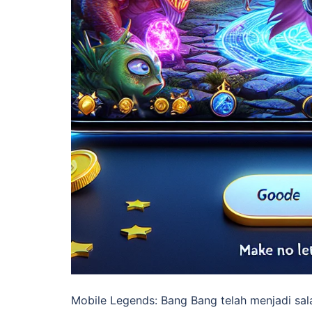
Mobile Legends: Bang Bang telah menjadi sal