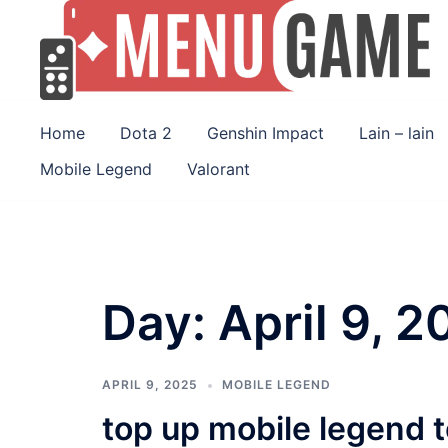
Skip
to
content
Home
Dota 2
Genshin Impact
Lain – lain
Mobile Legend
Valorant
Day:
April 9, 2
APRIL 9, 2025
MOBILE LEGEND
top up mobile legend 