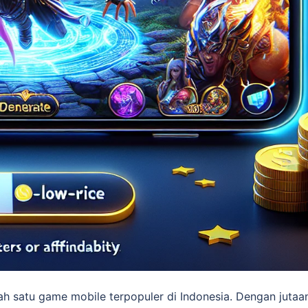
ah satu game mobile terpopuler di Indonesia. Dengan jutaa