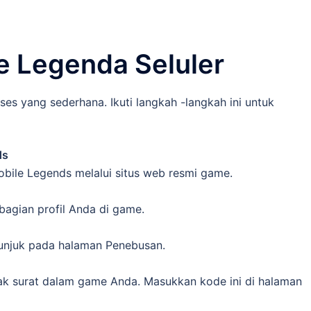
 Legenda Seluler
s yang sederhana. Ikuti langkah -langkah ini untuk
ds
bile Legends melalui situs web resmi game.
agian profil Anda di game.
unjuk pada halaman Penebusan.
otak surat dalam game Anda. Masukkan kode ini di halaman