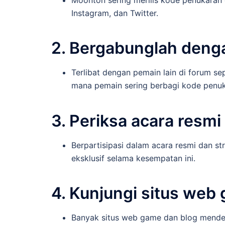
Instagram, dan Twitter.
2.
Bergabunglah deng
Terlibat dengan pemain lain di forum se
mana pemain sering berbagi kode penuk
3.
Periksa acara resmi
Berpartisipasi dalam acara resmi dan s
eksklusif selama kesempatan ini.
4.
Kunjungi situs web
Banyak situs web game dan blog mended