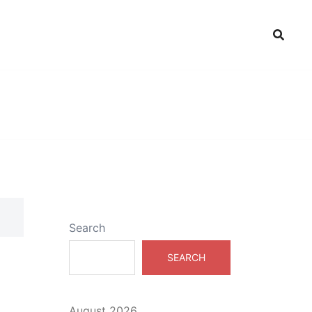
Search
SEARCH
August 2026