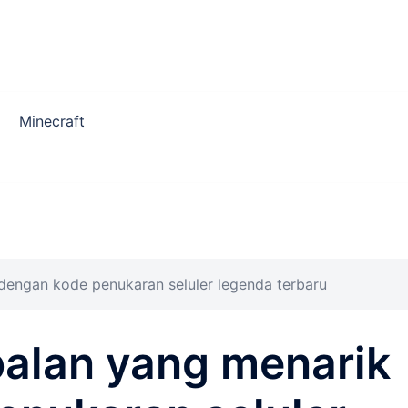
Minecraft
dengan kode penukaran seluler legenda terbaru
balan yang menarik