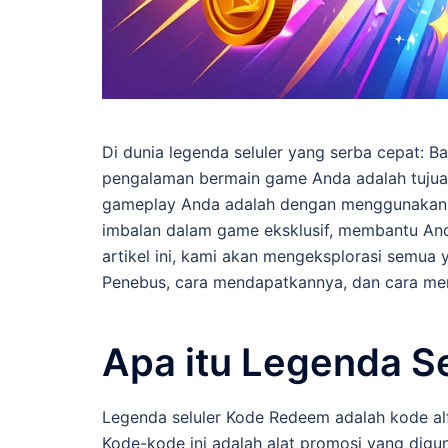
Di dunia legenda seluler yang serba cepat: 
pengalaman bermain game Anda adalah tujuan 
gameplay Anda adalah dengan menggunakan k
imbalan dalam game eksklusif, membantu And
artikel ini, kami akan mengeksplorasi semua 
Penebus, cara mendapatkannya, dan cara me
Apa itu Legenda S
Legenda seluler Kode Redeem adalah kode a
Kode-kode ini adalah alat promosi yang di