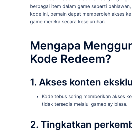
berbagai item dalam game seperti pahlawan, k
kode ini, pemain dapat memperoleh akses ke
game mereka secara keseluruhan.
Mengapa Menggun
Kode Redeem?
1.
Akses konten eksklu
Kode tebus sering memberikan akses ke 
tidak tersedia melalui gameplay biasa.
2.
Tingkatkan perkem