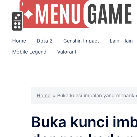
Skip
to
content
Home
Dota 2
Genshin Impact
Lain – lain
Mobile Legend
Valorant
Home
»
Buka kunci imbalan yang menarik 
Buka kunci im