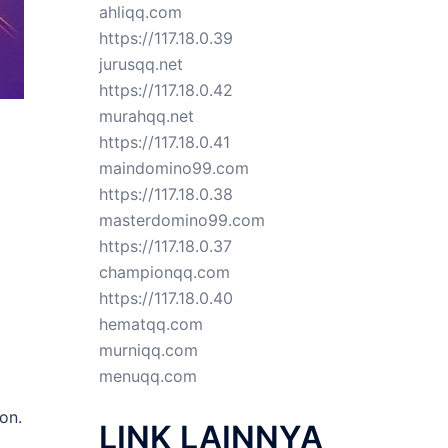
ahliqq.com
https://117.18.0.39
jurusqq.net
https://117.18.0.42
murahqq.net
https://117.18.0.41
maindomino99.com
https://117.18.0.38
masterdomino99.com
https://117.18.0.37
championqq.com
https://117.18.0.40
hematqq.com
murniqq.com
menuqq.com
on.
LINK LAINNYA