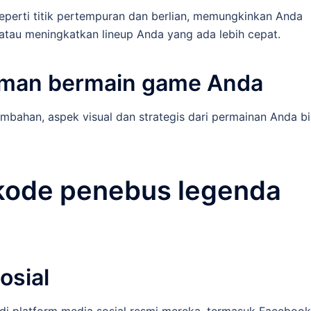
perti titik pertempuran dan berlian, memungkinkan Anda
tau meningkatkan lineup Anda yang ada lebih cepat.
aman bermain game Anda
mbahan, aspek visual dan strategis dari permainan Anda b
ode penebus legenda
osial
di platform media sosial resmi mereka, termasuk Facebook