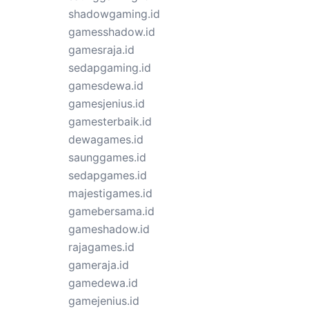
shadowgaming.id
gamesshadow.id
gamesraja.id
sedapgaming.id
gamesdewa.id
gamesjenius.id
gamesterbaik.id
dewagames.id
saunggames.id
sedapgames.id
majestigames.id
gamebersama.id
gameshadow.id
rajagames.id
gameraja.id
gamedewa.id
gamejenius.id