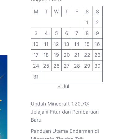
M
T
W
T
F
S
S
1
2
3
4
5
6
7
8
9
10
11
12
13
14
15
16
17
18
19
20
21
22
23
24
25
26
27
28
29
30
31
« Jul
Unduh Minecraft 1.20.70:
Jelajahi Fitur dan Pembaruan
Baru
Panduan Utama Endermen di