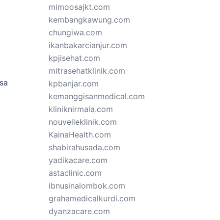
mimoosajkt.com
kembangkawung.com
chungiwa.com
ikanbakarcianjur.com
kpjisehat.com
mitrasehatklinik.com
isa
kpbanjar.com
kemanggisanmedical.com
kliniknirmala.com
nouvelleklinik.com
KainaHealth.com
shabirahusada.com
yadikacare.com
astaclinic.com
ibnusinalombok.com
grahamedicalkurdi.com
dyanzacare.com
,