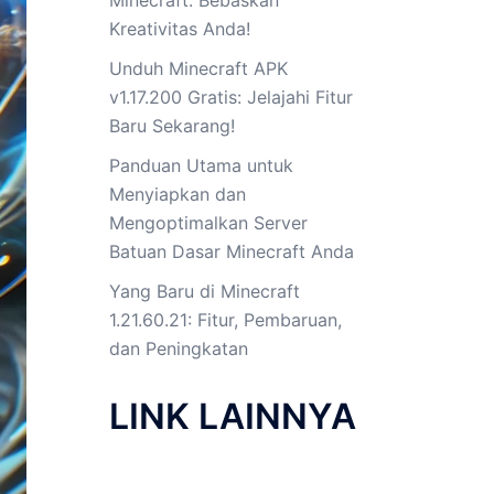
Minecraft: Bebaskan
Kreativitas Anda!
Unduh Minecraft APK
v1.17.200 Gratis: Jelajahi Fitur
Baru Sekarang!
Panduan Utama untuk
Menyiapkan dan
Mengoptimalkan Server
Batuan Dasar Minecraft Anda
Yang Baru di Minecraft
1.21.60.21: Fitur, Pembaruan,
dan Peningkatan
LINK LAINNYA