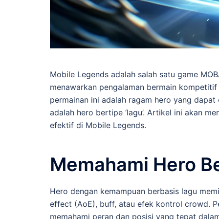
Mobile Legends adalah salah satu game MOBA 
menawarkan pengalaman bermain kompetitif d
permainan ini adalah ragam hero yang dapat 
adalah hero bertipe ‘lagu’. Artikel ini akan
efektif di Mobile Legends.
Memahami Hero Be
Hero dengan kemampuan berbasis lagu memili
effect (AoE), buff, atau efek kontrol crowd.
memahami peran dan posisi yang tepat dala