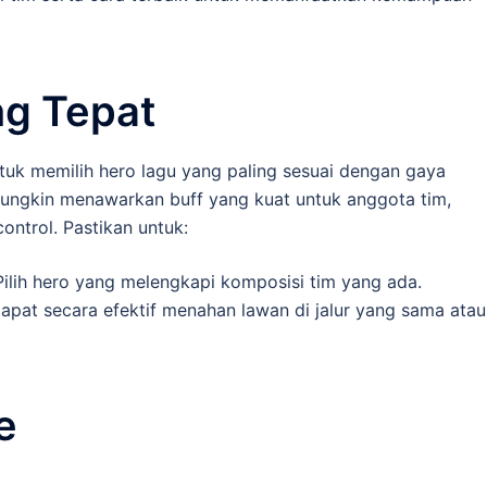
ng Tepat
tuk memilih hero lagu yang paling sesuai dengan gaya
ungkin menawarkan buff yang kuat untuk anggota tim,
ontrol. Pastikan untuk:
 Pilih hero yang melengkapi komposisi tim yang ada.
dapat secara efektif menahan lawan di jalur yang sama atau
e