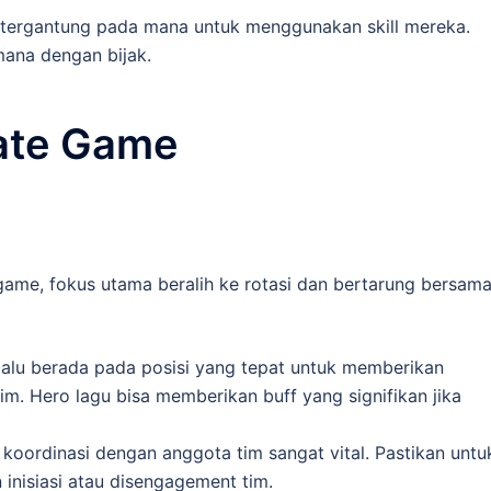
li tergantung pada mana untuk menggunakan skill mereka.
ana dengan bijak.
Late Game
ame, fokus utama beralih ke rotasi dan bertarung bersam
elalu berada pada posisi yang tepat untuk memberikan
m. Hero lagu bisa memberikan buff yang signifikan jika
 koordinasi dengan anggota tim sangat vital. Pastikan untu
inisiasi atau disengagement tim.