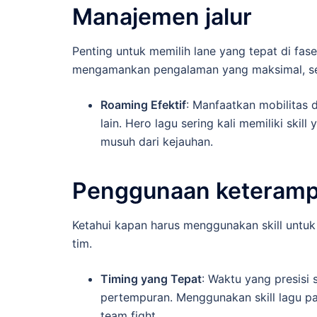
Manajemen jalur
Penting untuk memilih lane yang tepat di fase 
mengamankan pengalaman yang maksimal, sep
Roaming Efektif
: Manfaatkan mobilitas
lain. Hero lagu sering kali memiliki sk
musuh dari kejauhan.
Penggunaan keteramp
Ketahui kapan harus menggunakan skill untu
tim.
Timing yang Tepat
: Waktu yang presisi
pertempuran. Menggunakan skill lagu p
team fight.