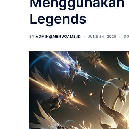
Menggunakan H
Legends
BY
ADMIN@MENUGAME.ID
JUNE 24, 2025
DO