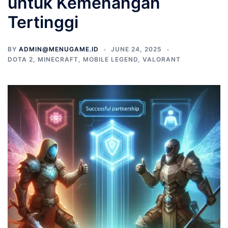
untuk Kemenangan
Tertinggi
BY
ADMIN@MENUGAME.ID
JUNE 24, 2025
DOTA 2
,
MINECRAFT
,
MOBILE LEGEND
,
VALORANT