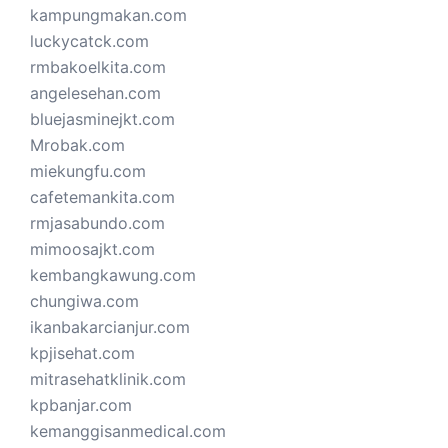
kampungmakan.com
luckycatck.com
rmbakoelkita.com
angelesehan.com
bluejasminejkt.com
Mrobak.com
miekungfu.com
cafetemankita.com
rmjasabundo.com
mimoosajkt.com
kembangkawung.com
chungiwa.com
ikanbakarcianjur.com
kpjisehat.com
mitrasehatklinik.com
kpbanjar.com
kemanggisanmedical.com