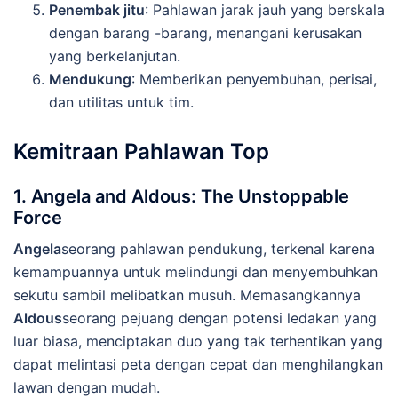
Penembak jitu
: Pahlawan jarak jauh yang berskala
dengan barang -barang, menangani kerusakan
yang berkelanjutan.
Mendukung
: Memberikan penyembuhan, perisai,
dan utilitas untuk tim.
Kemitraan Pahlawan Top
1.
Angela and Aldous: The Unstoppable
Force
Angela
seorang pahlawan pendukung, terkenal karena
kemampuannya untuk melindungi dan menyembuhkan
sekutu sambil melibatkan musuh. Memasangkannya
Aldous
seorang pejuang dengan potensi ledakan yang
luar biasa, menciptakan duo yang tak terhentikan yang
dapat melintasi peta dengan cepat dan menghilangkan
lawan dengan mudah.