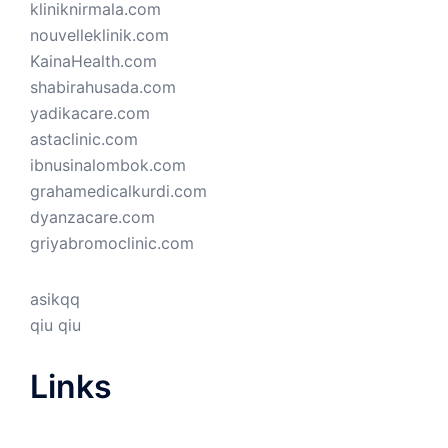
kliniknirmala.com
nouvelleklinik.com
KainaHealth.com
shabirahusada.com
yadikacare.com
astaclinic.com
ibnusinalombok.com
grahamedicalkurdi.com
dyanzacare.com
griyabromoclinic.com
asikqq
qiu qiu
Links