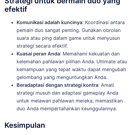
Strategi untuk bermain duo yang
efektif
Komunikasi adalah kuncinya
: Koordinasi antara
pemain duo sangat penting. Gunakan obrolan
suara atau ping dalam game untuk menyusun
strategi secara efektif.
Kuasai peran Anda
: Memahami kekuatan dan
kelemahan pahlawan pilihan Anda. Ultimate atau
kemampuan yang tepat waktu dapat mengubah
gelombang yang menguntungkan Anda.
Beradaptasi dengan strategi kontra
: Amati
strategi musuh dan adaptasi gameplay Anda
untuk melawan pahlawan mereka, memastikan
duo Anda mempertahankan keunggulannya.
Kesimpulan