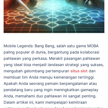
Mobile Legends: Bang Bang, salah satu game MOBA
paling populer di dunia, bergantung pada kolaborasi
pahlawan yang perkasa. Merakit pasangan pahlawan
yang ideal bisa menjadi landasan strategi yang sukses,
mengubah gelombang pertempuran
situs slot
dan
membuat tim Anda menuju kemenangan tertinggi.
Apakah Anda seorang pemain berpengalaman atau
pendatang baru yang ingin meningkatkan gameplay
Anda, memahami duo pahlawan ini sangat penting.
Dalam artikel ini, kami mempelajari kemitraan