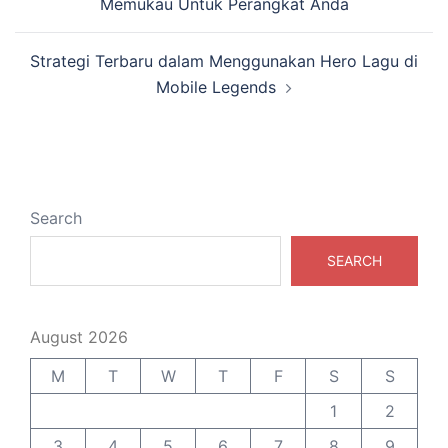
Memukau Untuk Perangkat Anda
Strategi Terbaru dalam Menggunakan Hero Lagu di
Mobile Legends
Search
SEARCH
August 2026
M
T
W
T
F
S
S
1
2
3
4
5
6
7
8
9