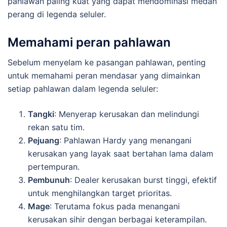
pahlawan paling kuat yang dapat mendominasi medan
perang di legenda seluler.
Memahami peran pahlawan
Sebelum menyelam ke pasangan pahlawan, penting
untuk memahami peran mendasar yang dimainkan
setiap pahlawan dalam legenda seluler:
Tangki
: Menyerap kerusakan dan melindungi
rekan satu tim.
Pejuang
: Pahlawan Hardy yang menangani
kerusakan yang layak saat bertahan lama dalam
pertempuran.
Pembunuh
: Dealer kerusakan burst tinggi, efektif
untuk menghilangkan target prioritas.
Mage
: Terutama fokus pada menangani
kerusakan sihir dengan berbagai keterampilan.