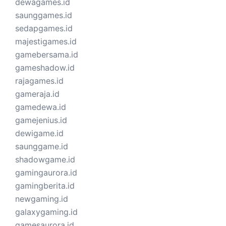
dewagames.id
saunggames.id
sedapgames.id
majestigames.id
gamebersama.id
gameshadow.id
rajagames.id
gameraja.id
gamedewa.id
gamejenius.id
dewigame.id
saunggame.id
shadowgame.id
gamingaurora.id
gamingberita.id
newgaming.id
galaxygaming.id
gamesaurora.id