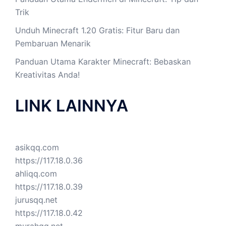
Trik
Unduh Minecraft 1.20 Gratis: Fitur Baru dan
Pembaruan Menarik
Panduan Utama Karakter Minecraft: Bebaskan
Kreativitas Anda!
LINK LAINNYA
asikqq.com
https://117.18.0.36
ahliqq.com
https://117.18.0.39
jurusqq.net
https://117.18.0.42