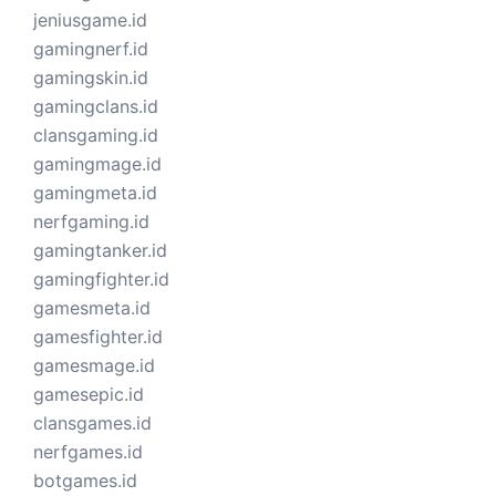
jeniusgame.id
gamingnerf.id
gamingskin.id
gamingclans.id
clansgaming.id
gamingmage.id
gamingmeta.id
nerfgaming.id
gamingtanker.id
gamingfighter.id
gamesmeta.id
gamesfighter.id
gamesmage.id
gamesepic.id
clansgames.id
nerfgames.id
botgames.id