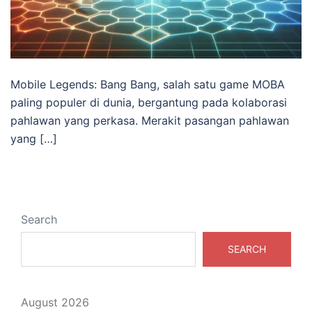
Mobile Legends: Bang Bang, salah satu game MOBA
paling populer di dunia, bergantung pada kolaborasi
pahlawan yang perkasa. Merakit pasangan pahlawan
yang […]
Search
SEARCH
August 2026