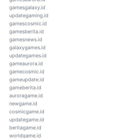
gamesgalaxy.id
updategaming.id
gamescosmic.id
gamesberita.id
gamesnews.id
galaxygames.id
updategames.id
gameaurora.id
gamecosmic.id
gameupdate.id
gameberita.id
auroragame.id
newgame.id
cosmicgame.id
updategame.id
beritagame.id
worldgame.id