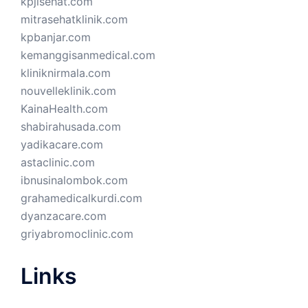
kpjisehat.com
mitrasehatklinik.com
kpbanjar.com
kemanggisanmedical.com
kliniknirmala.com
nouvelleklinik.com
KainaHealth.com
shabirahusada.com
yadikacare.com
astaclinic.com
ibnusinalombok.com
grahamedicalkurdi.com
dyanzacare.com
griyabromoclinic.com
Links