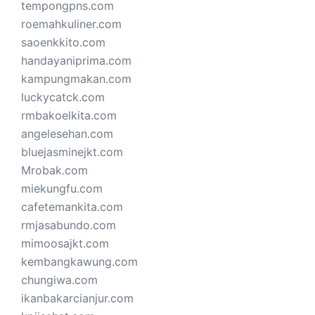
tempongpns.com
roemahkuliner.com
saoenkkito.com
handayaniprima.com
kampungmakan.com
luckycatck.com
rmbakoelkita.com
angelesehan.com
bluejasminejkt.com
Mrobak.com
miekungfu.com
cafetemankita.com
rmjasabundo.com
mimoosajkt.com
kembangkawung.com
chungiwa.com
ikanbakarcianjur.com