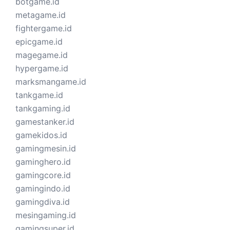
botgame.id
metagame.id
fightergame.id
epicgame.id
magegame.id
hypergame.id
marksmangame.id
tankgame.id
tankgaming.id
gamestanker.id
gamekidos.id
gamingmesin.id
gaminghero.id
gamingcore.id
gamingindo.id
gamingdiva.id
mesingaming.id
gamingsuper.id