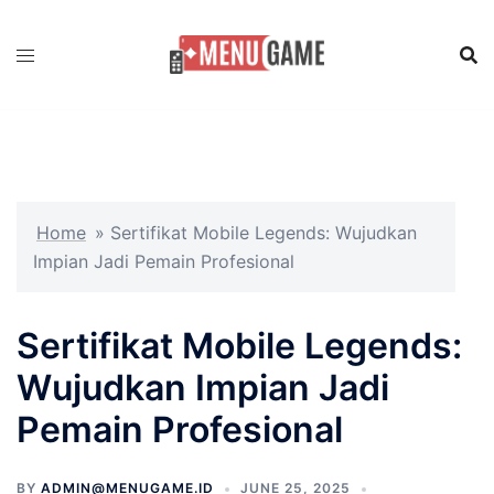
Skip
to
content
Home
»
Sertifikat Mobile Legends: Wujudkan
Impian Jadi Pemain Profesional
Sertifikat Mobile Legends:
Wujudkan Impian Jadi
Pemain Profesional
BY
ADMIN@MENUGAME.ID
JUNE 25, 2025