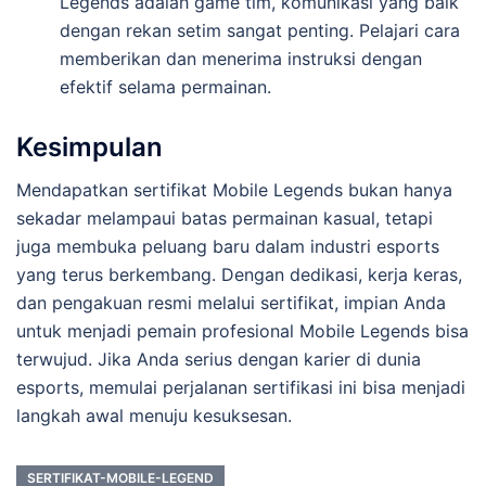
Legends adalah game tim, komunikasi yang baik
dengan rekan setim sangat penting. Pelajari cara
memberikan dan menerima instruksi dengan
efektif selama permainan.
Kesimpulan
Mendapatkan sertifikat Mobile Legends bukan hanya
sekadar melampaui batas permainan kasual, tetapi
juga membuka peluang baru dalam industri esports
yang terus berkembang. Dengan dedikasi, kerja keras,
dan pengakuan resmi melalui sertifikat, impian Anda
untuk menjadi pemain profesional Mobile Legends bisa
terwujud. Jika Anda serius dengan karier di dunia
esports, memulai perjalanan sertifikasi ini bisa menjadi
langkah awal menuju kesuksesan.
SERTIFIKAT-MOBILE-LEGEND