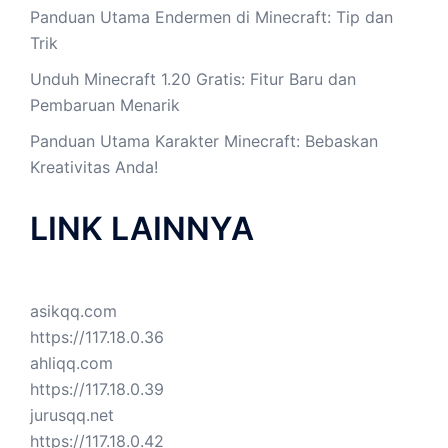
Panduan Utama Endermen di Minecraft: Tip dan
Trik
Unduh Minecraft 1.20 Gratis: Fitur Baru dan
Pembaruan Menarik
Panduan Utama Karakter Minecraft: Bebaskan
Kreativitas Anda!
LINK LAINNYA
asikqq.com
https://117.18.0.36
ahliqq.com
https://117.18.0.39
jurusqq.net
https://117.18.0.42