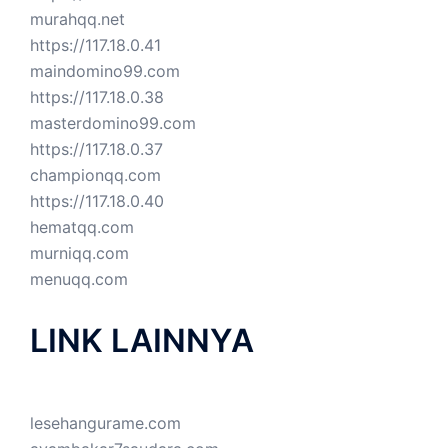
murahqq.net
https://117.18.0.41
maindomino99.com
https://117.18.0.38
masterdomino99.com
https://117.18.0.37
championqq.com
https://117.18.0.40
hematqq.com
murniqq.com
menuqq.com
LINK LAINNYA
lesehangurame.com