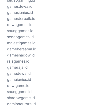
sedapgaming.id
gamesdewa.id
gamesjenius.id
gamesterbaik.id
dewagames.id
saunggames.id
sedapgames.id
majestigames.id
gamebersama.id
gameshadow.id
rajagames.id
gameraja.id
gamedewa.id
gamejenius.id
dewigame.id
saunggame.id
shadowgame.id
gamingaurora.id