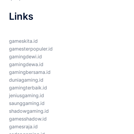
Links
gameskita.id
gamesterpopuler.id
gamingdewi.id
gamingdewa.id
gamingbersama.id
duniagaming.id
gamingterbaik.id
jeniusgaming.id
saunggaming.id
shadowgaming.id
gamesshadow.id
gamesraja.id