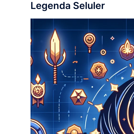
Legenda Seluler