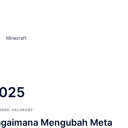
Minecraft
2025
GEND
,
VALORANT
 Bagaimana Mengubah Meta