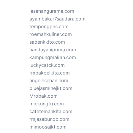
lesehangurame.com
ayambakar7saudara.com
tempongpns.com
roemahkuliner.com
saoenkkito.com
handayaniprima.com
kampungmakan.com
luckycatck.com
rmbakoelkita.com
angelesehan.com
bluejasminejkt.com
Mrobak.com
miekungfu.com
cafetemankita.com
rmjasabundo.com
mimoosajkt.com