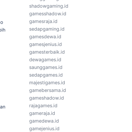
shadowgaming.id
gamesshadow.id
gamesraja.id
io
sedapgaming.id
bih
gamesdewa.id
gamesjenius.id
gamesterbaik.id
dewagames.id
saunggames.id
sedapgames.id
majestigames.id
gamebersama.id
gameshadow.id
rajagames.id
kan
gameraja.id
gamedewa.id
gamejenius.id