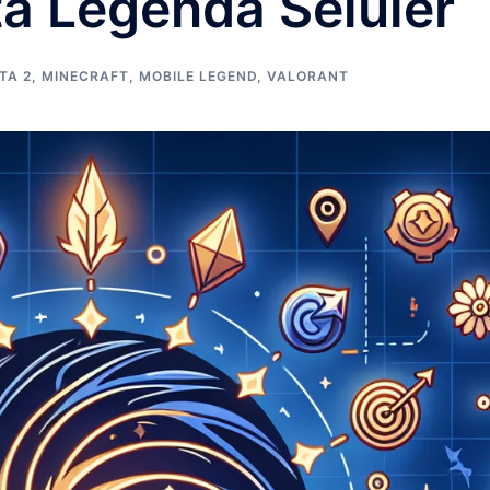
 Legenda Seluler
TA 2
,
MINECRAFT
,
MOBILE LEGEND
,
VALORANT