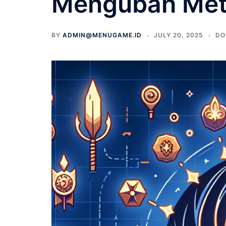
Mengubah Meta
BY
ADMIN@MENUGAME.ID
JULY 20, 2025
DO