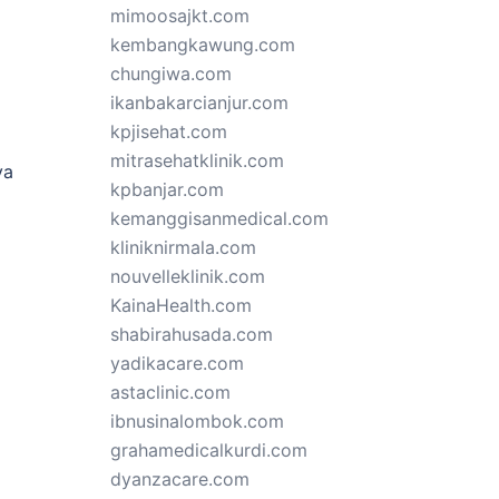
mimoosajkt.com
kembangkawung.com
chungiwa.com
ikanbakarcianjur.com
kpjisehat.com
mitrasehatklinik.com
ya
kpbanjar.com
kemanggisanmedical.com
kliniknirmala.com
nouvelleklinik.com
KainaHealth.com
shabirahusada.com
yadikacare.com
astaclinic.com
ibnusinalombok.com
grahamedicalkurdi.com
dyanzacare.com