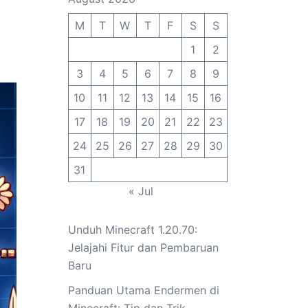
M
T
W
T
F
S
S
1
2
3
4
5
6
7
8
9
10
11
12
13
14
15
16
17
18
19
20
21
22
23
24
25
26
27
28
29
30
31
« Jul
Unduh Minecraft 1.20.70:
Jelajahi Fitur dan Pembaruan
Baru
Panduan Utama Endermen di