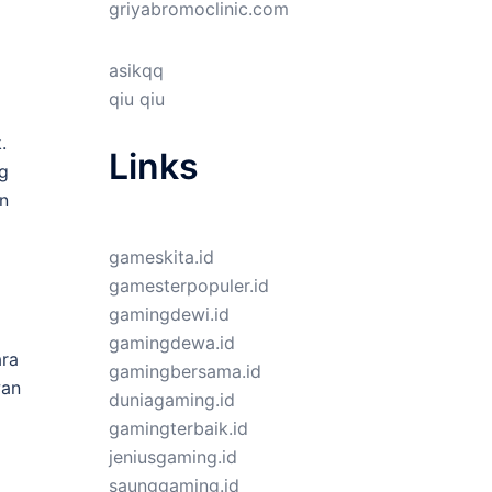
griyabromoclinic.com
asikqq
qiu qiu
.
Links
g
n
gameskita.id
gamesterpopuler.id
gamingdewi.id
gamingdewa.id
ara
gamingbersama.id
wan
duniagaming.id
gamingterbaik.id
jeniusgaming.id
saunggaming.id