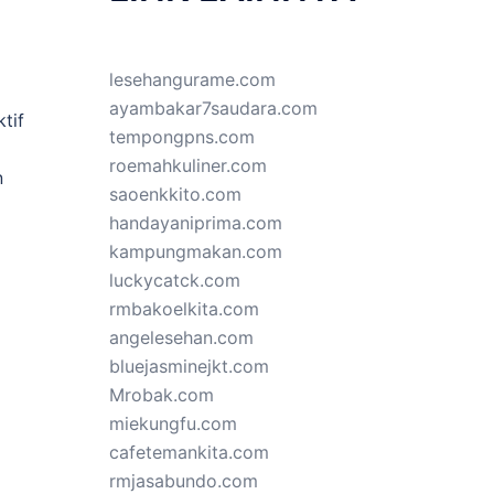
lesehangurame.com
ayambakar7saudara.com
tif
tempongpns.com
roemahkuliner.com
n
saoenkkito.com
handayaniprima.com
kampungmakan.com
luckycatck.com
rmbakoelkita.com
angelesehan.com
bluejasminejkt.com
Mrobak.com
miekungfu.com
cafetemankita.com
rmjasabundo.com