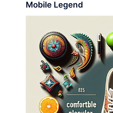
Mobile Legend