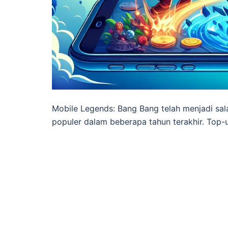
Mobile Legends: Bang Bang telah menjadi sal
populer dalam beberapa tahun terakhir. Top-