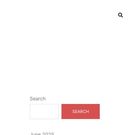
Search
SEARCH
June 2025