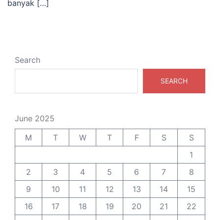
banyak […]
Search
SEARCH
June 2025
M
T
W
T
F
S
S
1
2
3
4
5
6
7
8
9
10
11
12
13
14
15
16
17
18
19
20
21
22