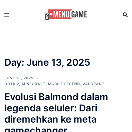
Skip
to
content
Day:
June 13, 2025
JUNE 13, 2025
DOTA 2
,
MINECRAFT
,
MOBILE LEGEND
,
VALORANT
Evolusi Balmond dalam
legenda seluler: Dari
diremehkan ke meta
gamechanger