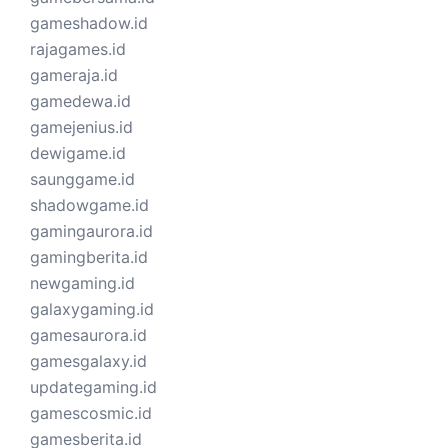
gameshadow.id
rajagames.id
gameraja.id
gamedewa.id
gamejenius.id
dewigame.id
saunggame.id
shadowgame.id
gamingaurora.id
gamingberita.id
newgaming.id
galaxygaming.id
gamesaurora.id
gamesgalaxy.id
updategaming.id
gamescosmic.id
gamesberita.id