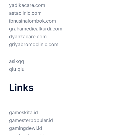
yadikacare.com
astaclinic.com
ibnusinalombok.com
grahamedicalkurdi.com
dyanzacare.com
griyabromoclinic.com
asikqq
qiu qiu
Links
gameskita.id
gamesterpopuler.id
gamingdewi.id