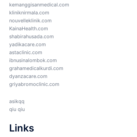
kemanggisanmedical.com
kliniknirmala.com
nouvelleklinik.com
KainaHealth.com
shabirahusada.com
yadikacare.com
astaclinic.com
ibnusinalombok.com
grahamedicalkurdi.com
dyanzacare.com
griyabromoclinic.com
asikqq
qiu qiu
Links