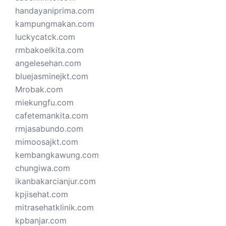
handayaniprima.com
kampungmakan.com
luckycatck.com
rmbakoelkita.com
angelesehan.com
bluejasminejkt.com
Mrobak.com
miekungfu.com
cafetemankita.com
rmjasabundo.com
mimoosajkt.com
kembangkawung.com
chungiwa.com
ikanbakarcianjur.com
kpjisehat.com
mitrasehatklinik.com
kpbanjar.com