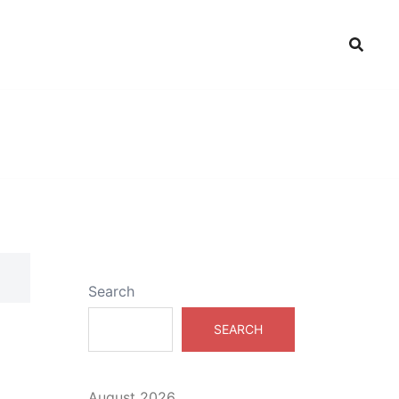
Search
SEARCH
August 2026