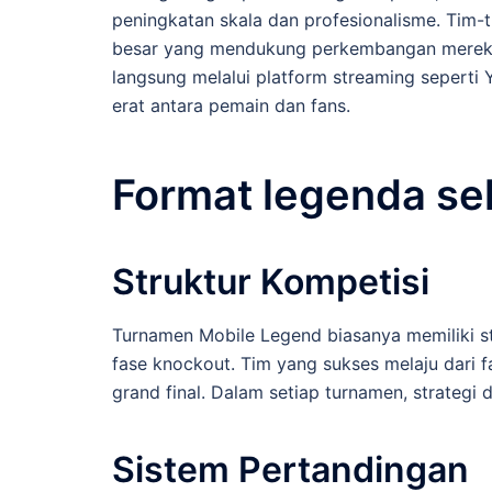
peningkatan skala dan profesionalisme. Tim-t
besar yang mendukung perkembangan mereka.
langsung melalui platform streaming seperti
erat antara pemain dan fans.
Format legenda se
Struktur Kompetisi
Turnamen Mobile Legend biasanya memiliki str
fase knockout. Tim yang sukses melaju dari 
grand final. Dalam setiap turnamen, strategi
Sistem Pertandingan