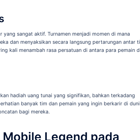
s
r yang sangat aktif. Turnamen menjadi momen di mana
ka dan menyaksikan secara langsung pertarungan antar t
ring kali menambah rasa persatuan di antara para pemain 
an hadiah uang tunai yang signifikan, bahkan terkadang
perhatian banyak tim dan pemain yang ingin berkarir di dun
oncatan bagi mereka.
Mobile Legend pada