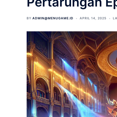
Pertarungan Ep
BY
ADMIN@MENUGAME.ID
APRIL 14, 2025
LA