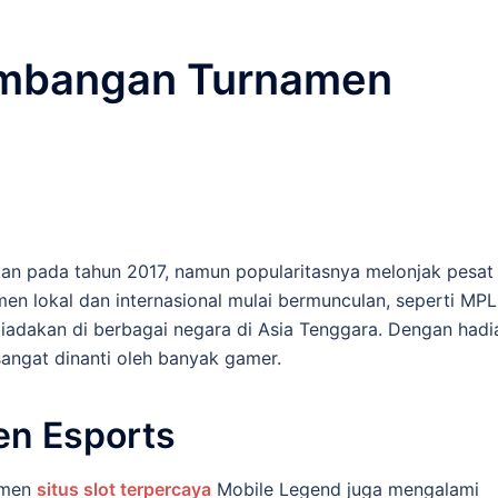
embangan Turnamen
an pada tahun 2017, namun popularitasnya melonjak pesat
en lokal dan internasional mulai bermunculan, seperti MPL
iadakan di berbagai negara di Asia Tenggara. Dengan hadi
angat dinanti oleh banyak gamer.
n Esports
amen
situs slot terpercaya
Mobile Legend juga mengalami