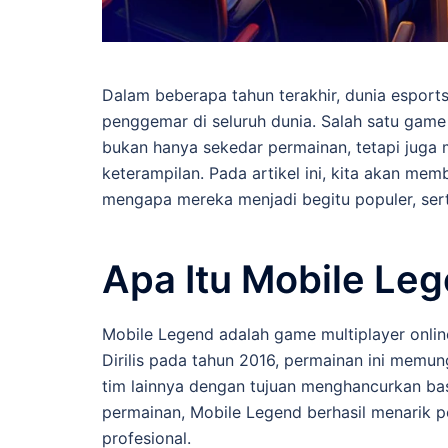
Dalam beberapa tahun terakhir, dunia esport
penggemar di seluruh dunia. Salah satu game
bukan hanya sekedar permainan, tetapi juga 
keterampilan. Pada artikel ini, kita akan m
mengapa mereka menjadi begitu populer, se
Apa Itu Mobile Le
Mobile Legend adalah game multiplayer onli
Dirilis pada tahun 2016, permainan ini mem
tim lainnya dengan tujuan menghancurkan ba
permainan, Mobile Legend berhasil menarik p
profesional.