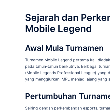
Sejarah dan Perk
Mobile Legend
Awal Mula Turnamen
Turnamen Mobile Legend pertama kali diadak
pada tahun-tahun berikutnya. Berbagai turnam
(Mobile Legends Professional League) yang d
yang menggiurkan, MPL menjadi ajang yang s
Pertumbuhan Turname
Seiring dengan perkembangan esports, turn