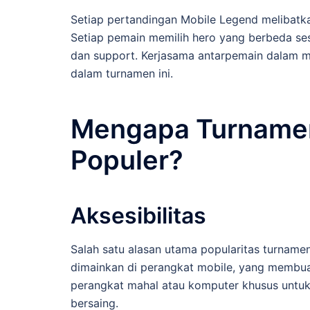
Setiap pertandingan Mobile Legend melibatka
Setiap pemain memilih hero yang berbeda ses
dan support. Kerjasama antarpemain dalam m
dalam turnamen ini.
Mengapa Turnamen
Populer?
Aksesibilitas
Salah satu alasan utama popularitas turnamen
dimainkan di perangkat mobile, yang membua
perangkat mahal atau komputer khusus untu
bersaing.