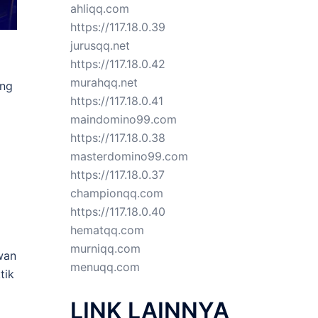
ahliqq.com
https://117.18.0.39
jurusqq.net
https://117.18.0.42
murahqq.net
ang
https://117.18.0.41
maindomino99.com
https://117.18.0.38
masterdomino99.com
https://117.18.0.37
championqq.com
https://117.18.0.40
hematqq.com
murniqq.com
wan
menuqq.com
tik
LINK LAINNYA