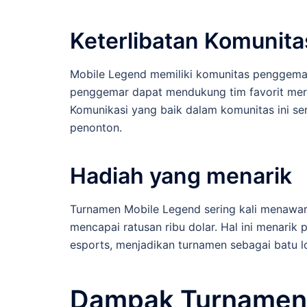
Keterlibatan Komunita
Mobile Legend memiliki komunitas penggema
penggemar dapat mendukung tim favorit mere
Komunikasi yang baik dalam komunitas ini se
penonton.
Hadiah yang menarik
Turnamen Mobile Legend sering kali menawark
mencapai ratusan ribu dolar. Hal ini menarik 
esports, menjadikan turnamen sebagai batu l
Dampak Turnamen 