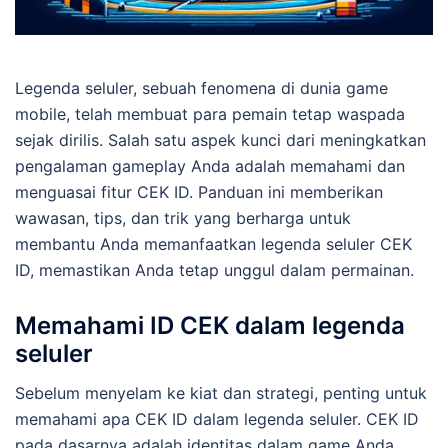
Legenda seluler, sebuah fenomena di dunia game
mobile, telah membuat para pemain tetap waspada
sejak dirilis. Salah satu aspek kunci dari meningkatkan
pengalaman gameplay Anda adalah memahami dan
menguasai fitur CEK ID. Panduan ini memberikan
wawasan, tips, dan trik yang berharga untuk
membantu Anda memanfaatkan legenda seluler CEK
ID, memastikan Anda tetap unggul dalam permainan.
Memahami ID CEK dalam legenda
seluler
Sebelum menyelam ke kiat dan strategi, penting untuk
memahami apa CEK ID dalam legenda seluler. CEK ID
pada dasarnya adalah identitas dalam game Anda,