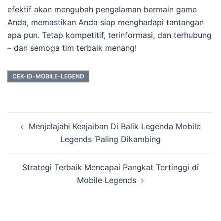
efektif akan mengubah pengalaman bermain game
Anda, memastikan Anda siap menghadapi tantangan
apa pun. Tetap kompetitif, terinformasi, dan terhubung
– dan semoga tim terbaik menang!
CEK-ID-MOBILE-LEGEND
Post
Menjelajahi Keajaiban Di Balik Legenda Mobile
navigation
Legends ‘Paling Dikambing
Strategi Terbaik Mencapai Pangkat Tertinggi di
Mobile Legends