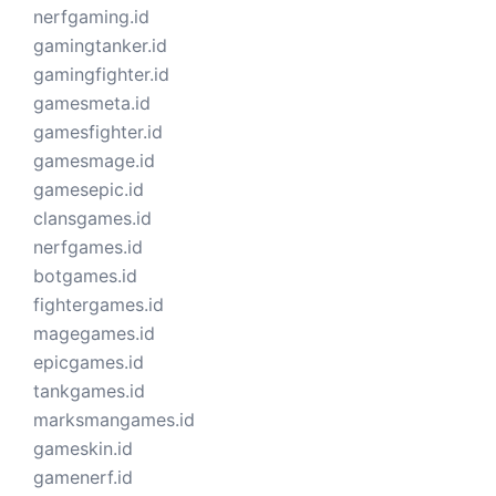
nerfgaming.id
gamingtanker.id
gamingfighter.id
gamesmeta.id
gamesfighter.id
gamesmage.id
gamesepic.id
clansgames.id
nerfgames.id
botgames.id
fightergames.id
magegames.id
epicgames.id
tankgames.id
marksmangames.id
gameskin.id
gamenerf.id