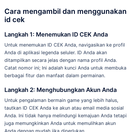
Cara mengambil dan menggunakan
id cek
Langkah 1: Menemukan ID CEK Anda
Untuk menemukan ID CEK Anda, navigasikan ke profil
Anda di aplikasi legenda seluler. ID Anda akan
ditampilkan secara jelas dengan nama profil Anda.
Catat nomor ini; Ini adalah kunci Anda untuk membuka
berbagai fitur dan manfaat dalam permainan.
Langkah 2: Menghubungkan Akun Anda
Untuk pengalaman bermain game yang lebih halus,
tautkan ID CEK Anda ke akun atau email media sosial
Anda. Ini tidak hanya melindungi kemajuan Anda tetapi
juga memungkinkan Anda untuk memulihkan akun
Anda dengan mudah jika diperlukan.