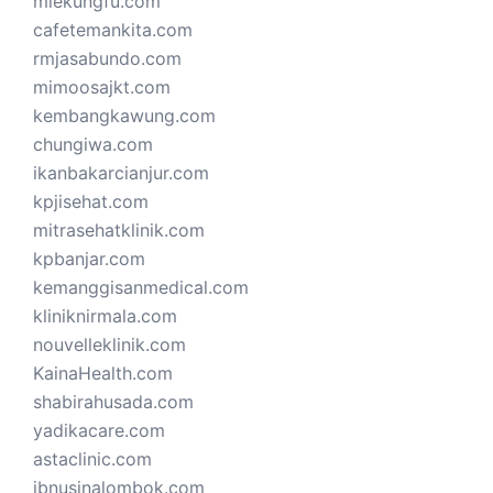
miekungfu.com
cafetemankita.com
rmjasabundo.com
mimoosajkt.com
kembangkawung.com
chungiwa.com
ikanbakarcianjur.com
kpjisehat.com
mitrasehatklinik.com
kpbanjar.com
kemanggisanmedical.com
kliniknirmala.com
nouvelleklinik.com
KainaHealth.com
shabirahusada.com
yadikacare.com
astaclinic.com
ibnusinalombok.com