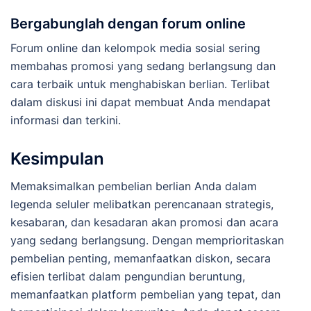
Bergabunglah dengan forum online
Forum online dan kelompok media sosial sering
membahas promosi yang sedang berlangsung dan
cara terbaik untuk menghabiskan berlian. Terlibat
dalam diskusi ini dapat membuat Anda mendapat
informasi dan terkini.
Kesimpulan
Memaksimalkan pembelian berlian Anda dalam
legenda seluler melibatkan perencanaan strategis,
kesabaran, dan kesadaran akan promosi dan acara
yang sedang berlangsung. Dengan memprioritaskan
pembelian penting, memanfaatkan diskon, secara
efisien terlibat dalam pengundian beruntung,
memanfaatkan platform pembelian yang tepat, dan