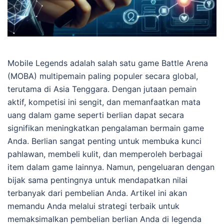
Mobile Legends adalah salah satu game Battle Arena
(MOBA) multipemain paling populer secara global,
terutama di Asia Tenggara. Dengan jutaan pemain
aktif, kompetisi ini sengit, dan memanfaatkan mata
uang dalam game seperti berlian dapat secara
signifikan meningkatkan pengalaman bermain game
Anda. Berlian sangat penting untuk membuka kunci
pahlawan, membeli kulit, dan memperoleh berbagai
item dalam game lainnya. Namun, pengeluaran dengan
bijak sama pentingnya untuk mendapatkan nilai
terbanyak dari pembelian Anda. Artikel ini akan
memandu Anda melalui strategi terbaik untuk
memaksimalkan pembelian berlian Anda di legenda