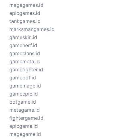
magegames.id
epicgames.id
tankgames.id
marksmangames.id
gameskin.id
gamenerf.id
gameclans.id
gamemeta.id
gamefighter.id
gamebot.id
gamemage.id
gameepic.id
botgame.id
metagame.id
fightergame.id
epicgame.id
magegame.id