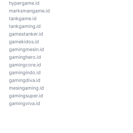
hypergame.id
marksmangame.id
tankgame.id
tankgaming.id
gamestanker.id
gamekidos.id
gamingmesin.id
gaminghero.id
gamingcore.id
gamingindo.id
gamingdiva.id
mesingaming.id
gamingsuper.id
gamingviva.id