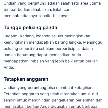
Undian yang beruntung adalah salah satu area utama
tempat berlian dihabiskan. Inilah cara
memanfaatkannya sebaik -baiknya:
Tunggu peluang ganda
Kadang -kadang, legenda seluler meningkatkan
kemungkinan mendapatkan barang langka. Menunggu
peluang seperti itu sebelum berpartisipasi dalam
undian beruntung dapat memastikan Anda
mendapatkan imbalan yang lebih baik untuk berlian
Anda.
Tetapkan anggaran
Undian yang beruntung bisa membuat ketagihan.
Tetapkan anggaran yang telah ditentukan untuk diri
sendiri untuk menghindari pengeluaran berlebihan dan
memastikan berlian Anda digunakan untuk berbagai