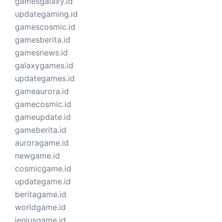
gamesgalaxy.id
updategaming.id
gamescosmic.id
gamesberita.id
gamesnews.id
galaxygames.id
updategames.id
gameaurora.id
gamecosmic.id
gameupdate.id
gameberita.id
auroragame.id
newgame.id
cosmicgame.id
updategame.id
beritagame.id
worldgame.id
jeniusgame.id