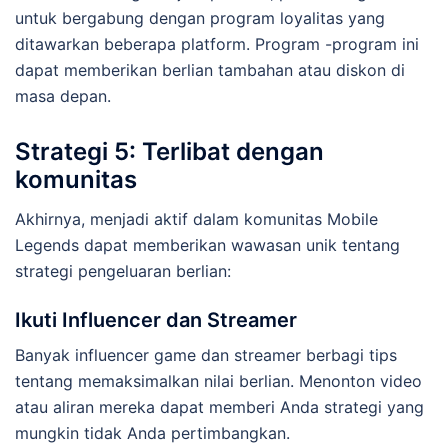
untuk bergabung dengan program loyalitas yang
ditawarkan beberapa platform. Program -program ini
dapat memberikan berlian tambahan atau diskon di
masa depan.
Strategi 5: Terlibat dengan
komunitas
Akhirnya, menjadi aktif dalam komunitas Mobile
Legends dapat memberikan wawasan unik tentang
strategi pengeluaran berlian:
Ikuti Influencer dan Streamer
Banyak influencer game dan streamer berbagi tips
tentang memaksimalkan nilai berlian. Menonton video
atau aliran mereka dapat memberi Anda strategi yang
mungkin tidak Anda pertimbangkan.