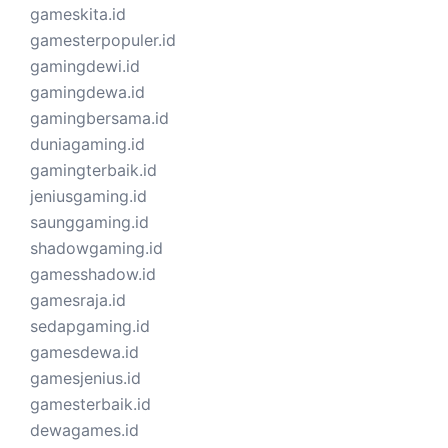
gameskita.id
gamesterpopuler.id
gamingdewi.id
gamingdewa.id
gamingbersama.id
duniagaming.id
gamingterbaik.id
jeniusgaming.id
saunggaming.id
shadowgaming.id
gamesshadow.id
gamesraja.id
sedapgaming.id
gamesdewa.id
gamesjenius.id
gamesterbaik.id
dewagames.id