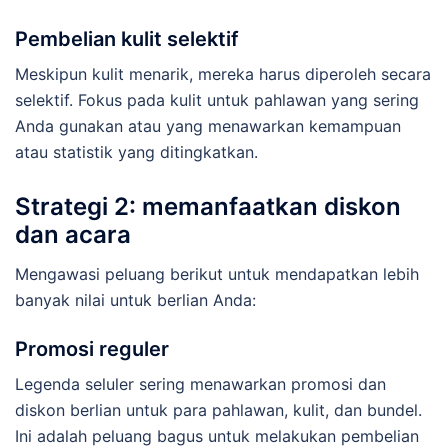
Pembelian kulit selektif
Meskipun kulit menarik, mereka harus diperoleh secara
selektif. Fokus pada kulit untuk pahlawan yang sering
Anda gunakan atau yang menawarkan kemampuan
atau statistik yang ditingkatkan.
Strategi 2: memanfaatkan diskon
dan acara
Mengawasi peluang berikut untuk mendapatkan lebih
banyak nilai untuk berlian Anda:
Promosi reguler
Legenda seluler sering menawarkan promosi dan
diskon berlian untuk para pahlawan, kulit, dan bundel.
Ini adalah peluang bagus untuk melakukan pembelian