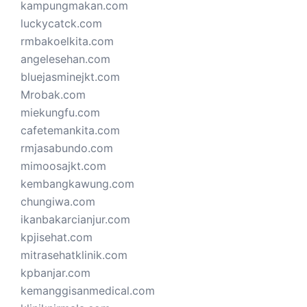
kampungmakan.com
luckycatck.com
rmbakoelkita.com
angelesehan.com
bluejasminejkt.com
Mrobak.com
miekungfu.com
cafetemankita.com
rmjasabundo.com
mimoosajkt.com
kembangkawung.com
chungiwa.com
ikanbakarcianjur.com
kpjisehat.com
mitrasehatklinik.com
kpbanjar.com
kemanggisanmedical.com