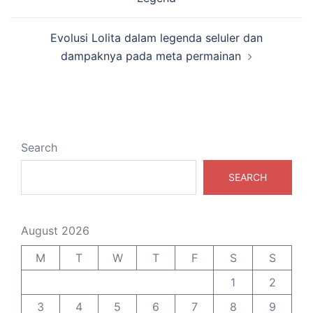
Evolusi Lolita dalam legenda seluler dan
dampaknya pada meta permainan
Search
SEARCH
August 2026
M
T
W
T
F
S
S
1
2
3
4
5
6
7
8
9