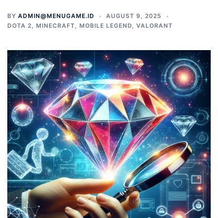
BY
ADMIN@MENUGAME.ID
AUGUST 9, 2025
DOTA 2
,
MINECRAFT
,
MOBILE LEGEND
,
VALORANT