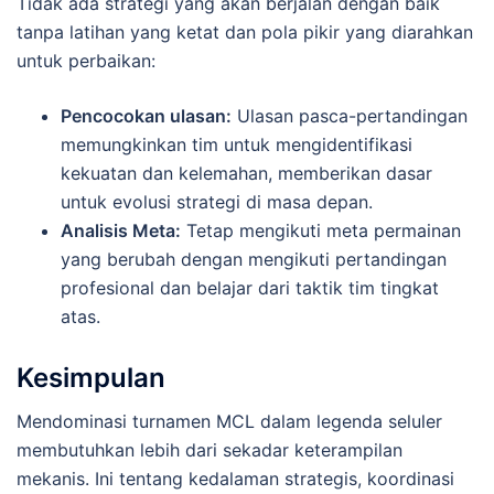
Tidak ada strategi yang akan berjalan dengan baik
tanpa latihan yang ketat dan pola pikir yang diarahkan
untuk perbaikan:
Pencocokan ulasan:
Ulasan pasca-pertandingan
memungkinkan tim untuk mengidentifikasi
kekuatan dan kelemahan, memberikan dasar
untuk evolusi strategi di masa depan.
Analisis Meta:
Tetap mengikuti meta permainan
yang berubah dengan mengikuti pertandingan
profesional dan belajar dari taktik tim tingkat
atas.
Kesimpulan
Mendominasi turnamen MCL dalam legenda seluler
membutuhkan lebih dari sekadar keterampilan
mekanis. Ini tentang kedalaman strategis, koordinasi