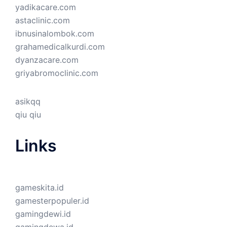
yadikacare.com
astaclinic.com
ibnusinalombok.com
grahamedicalkurdi.com
dyanzacare.com
griyabromoclinic.com
asikqq
qiu qiu
Links
gameskita.id
gamesterpopuler.id
gamingdewi.id
gamingdewa.id