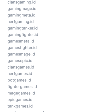
clansgaming.id
gamingmage.id
gamingmeta.id
nerfgaming.id
gamingtanker.id
gamingfighter.id
gamesmeta.id
gamesfighter.id
gamesmage.id
gamesepic.id
clansgames.id
nerfgames.id
botgames.id
fightergames.id
magegames.id
epicgames.id
tankgames.id