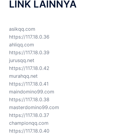
LINK LAINNYA
asikqq.com
https://117.18.0.36
ahliqq.com
https://117.18.0.39
jurusqq.net
https://117.18.0.42
murahqq.net
https://117.18.0.41
maindomino99.com
https://117.18.0.38
masterdomino99.com
https://117.18.0.37
championqq.com
https://117.18.0.40