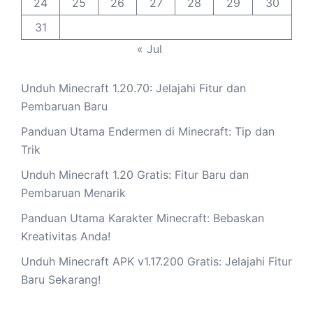
24
25
26
27
28
29
30
31
« Jul
Unduh Minecraft 1.20.70: Jelajahi Fitur dan
Pembaruan Baru
Panduan Utama Endermen di Minecraft: Tip dan
Trik
Unduh Minecraft 1.20 Gratis: Fitur Baru dan
Pembaruan Menarik
Panduan Utama Karakter Minecraft: Bebaskan
Kreativitas Anda!
Unduh Minecraft APK v1.17.200 Gratis: Jelajahi Fitur
Baru Sekarang!