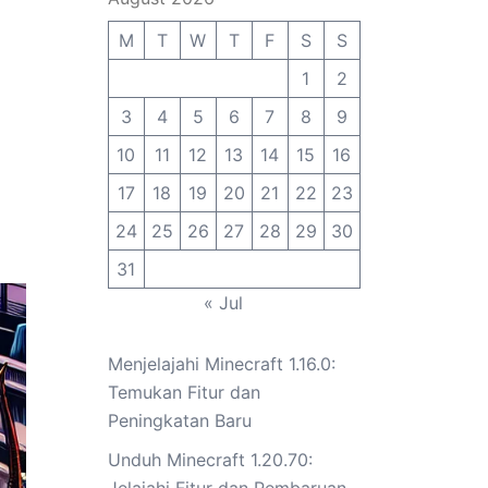
M
T
W
T
F
S
S
1
2
3
4
5
6
7
8
9
10
11
12
13
14
15
16
17
18
19
20
21
22
23
24
25
26
27
28
29
30
31
« Jul
Menjelajahi Minecraft 1.16.0:
Temukan Fitur dan
Peningkatan Baru
Unduh Minecraft 1.20.70: