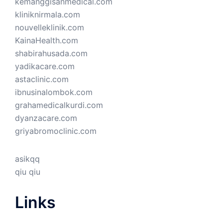
kemanggisanmedical.com
kliniknirmala.com
nouvelleklinik.com
KainaHealth.com
shabirahusada.com
yadikacare.com
astaclinic.com
ibnusinalombok.com
grahamedicalkurdi.com
dyanzacare.com
griyabromoclinic.com
asikqq
qiu qiu
Links