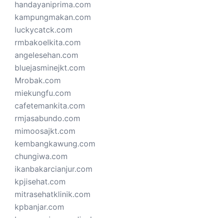
handayaniprima.com
kampungmakan.com
luckycatck.com
rmbakoelkita.com
angelesehan.com
bluejasminejkt.com
Mrobak.com
miekungfu.com
cafetemankita.com
rmjasabundo.com
mimoosajkt.com
kembangkawung.com
chungiwa.com
ikanbakarcianjur.com
kpjisehat.com
mitrasehatklinik.com
kpbanjar.com