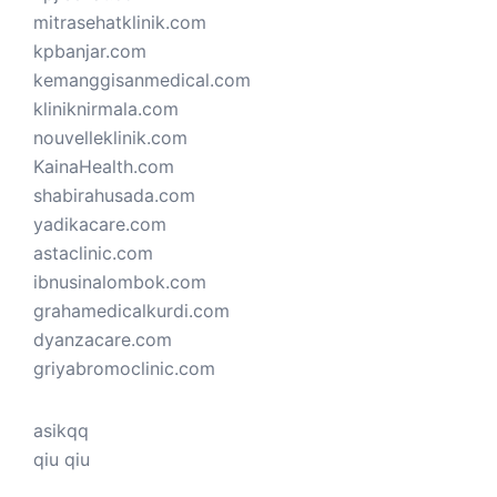
mitrasehatklinik.com
kpbanjar.com
kemanggisanmedical.com
kliniknirmala.com
nouvelleklinik.com
KainaHealth.com
shabirahusada.com
yadikacare.com
astaclinic.com
ibnusinalombok.com
grahamedicalkurdi.com
dyanzacare.com
griyabromoclinic.com
asikqq
qiu qiu