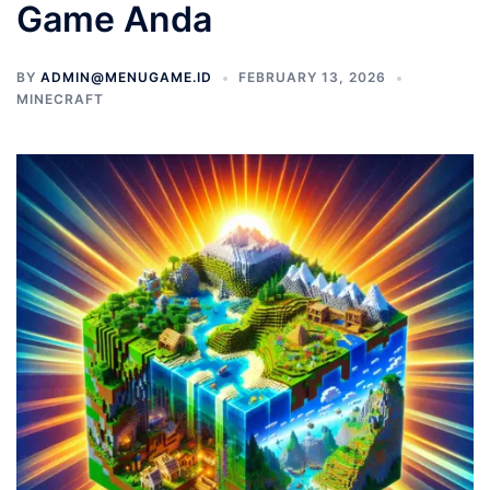
Game Anda
BY
ADMIN@MENUGAME.ID
FEBRUARY 13, 2026
MINECRAFT