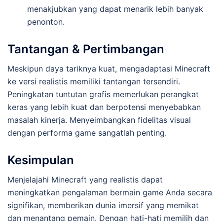
menakjubkan yang dapat menarik lebih banyak
penonton.
Tantangan & Pertimbangan
Meskipun daya tariknya kuat, mengadaptasi Minecraft
ke versi realistis memiliki tantangan tersendiri.
Peningkatan tuntutan grafis memerlukan perangkat
keras yang lebih kuat dan berpotensi menyebabkan
masalah kinerja. Menyeimbangkan fidelitas visual
dengan performa game sangatlah penting.
Kesimpulan
Menjelajahi Minecraft yang realistis dapat
meningkatkan pengalaman bermain game Anda secara
signifikan, memberikan dunia imersif yang memikat
dan menantang pemain. Dengan hati-hati memilih dan