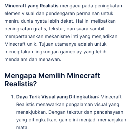
Minecraft yang Realistis
mengacu pada peningkatan
elemen visual dan pendengaran permainan untuk
meniru dunia nyata lebih dekat. Hal ini melibatkan
peningkatan grafis, tekstur, dan suara sambil
mempertahankan mekanisme inti yang menjadikan
Minecraft unik. Tujuan utamanya adalah untuk
menciptakan lingkungan gameplay yang lebih
mendalam dan menawan.
Mengapa Memilih Minecraft
Realistis?
Daya Tarik Visual yang Ditingkatkan
: Minecraft
Realistis menawarkan pengalaman visual yang
menakjubkan. Dengan tekstur dan pencahayaan
yang ditingkatkan, game ini menjadi memanjakan
mata.