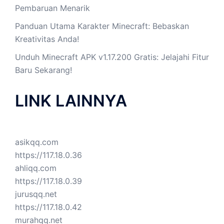
Pembaruan Menarik
Panduan Utama Karakter Minecraft: Bebaskan
Kreativitas Anda!
Unduh Minecraft APK v1.17.200 Gratis: Jelajahi Fitur
Baru Sekarang!
LINK LAINNYA
asikqq.com
https://117.18.0.36
ahliqq.com
https://117.18.0.39
jurusqq.net
https://117.18.0.42
murahqq.net