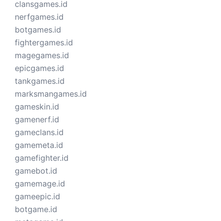
clansgames.id
nerfgames.id
botgames.id
fightergames.id
magegames.id
epicgames.id
tankgames.id
marksmangames.id
gameskin.id
gamenerf.id
gameclans.id
gamemeta.id
gamefighter.id
gamebot.id
gamemage.id
gameepic.id
botgame.id