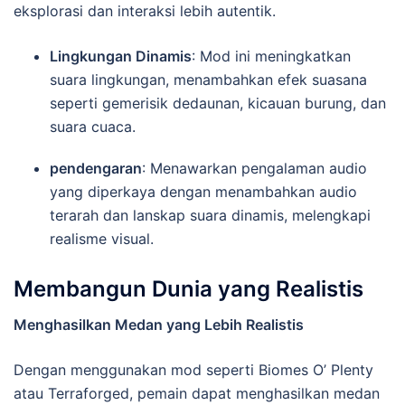
eksplorasi dan interaksi lebih autentik.
Lingkungan Dinamis
: Mod ini meningkatkan
suara lingkungan, menambahkan efek suasana
seperti gemerisik dedaunan, kicauan burung, dan
suara cuaca.
pendengaran
: Menawarkan pengalaman audio
yang diperkaya dengan menambahkan audio
terarah dan lanskap suara dinamis, melengkapi
realisme visual.
Membangun Dunia yang Realistis
Menghasilkan Medan yang Lebih Realistis
Dengan menggunakan mod seperti Biomes O’ Plenty
atau Terraforged, pemain dapat menghasilkan medan