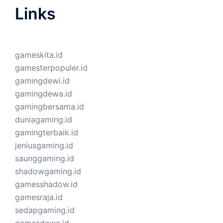
Links
gameskita.id
gamesterpopuler.id
gamingdewi.id
gamingdewa.id
gamingbersama.id
duniagaming.id
gamingterbaik.id
jeniusgaming.id
saunggaming.id
shadowgaming.id
gamesshadow.id
gamesraja.id
sedapgaming.id
gamesdewa.id