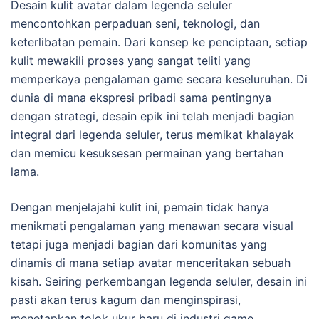
Desain kulit avatar dalam legenda seluler
mencontohkan perpaduan seni, teknologi, dan
keterlibatan pemain. Dari konsep ke penciptaan, setiap
kulit mewakili proses yang sangat teliti yang
memperkaya pengalaman game secara keseluruhan. Di
dunia di mana ekspresi pribadi sama pentingnya
dengan strategi, desain epik ini telah menjadi bagian
integral dari legenda seluler, terus memikat khalayak
dan memicu kesuksesan permainan yang bertahan
lama.
Dengan menjelajahi kulit ini, pemain tidak hanya
menikmati pengalaman yang menawan secara visual
tetapi juga menjadi bagian dari komunitas yang
dinamis di mana setiap avatar menceritakan sebuah
kisah. Seiring perkembangan legenda seluler, desain ini
pasti akan terus kagum dan menginspirasi,
menetapkan tolok ukur baru di industri game.