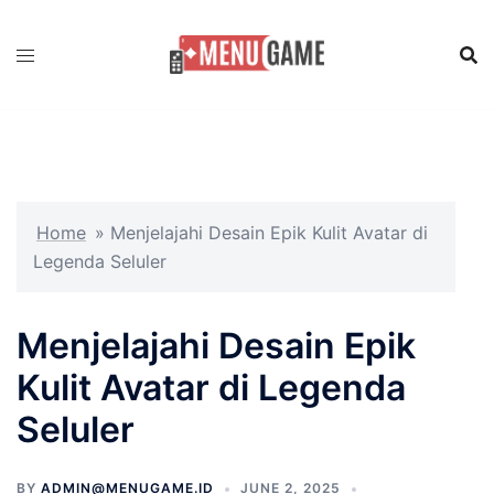
Skip
to
content
Home
»
Menjelajahi Desain Epik Kulit Avatar di
Legenda Seluler
Menjelajahi Desain Epik
Kulit Avatar di Legenda
Seluler
BY
ADMIN@MENUGAME.ID
JUNE 2, 2025