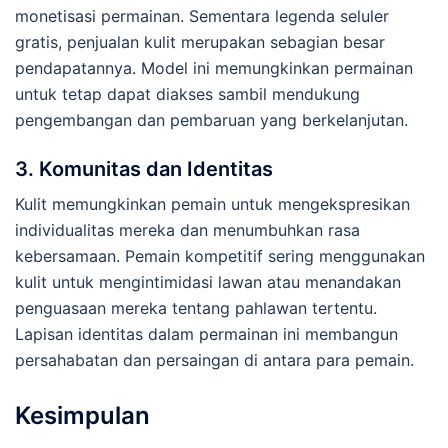
monetisasi permainan. Sementara legenda seluler
gratis, penjualan kulit merupakan sebagian besar
pendapatannya. Model ini memungkinkan permainan
untuk tetap dapat diakses sambil mendukung
pengembangan dan pembaruan yang berkelanjutan.
3. Komunitas dan Identitas
Kulit memungkinkan pemain untuk mengekspresikan
individualitas mereka dan menumbuhkan rasa
kebersamaan. Pemain kompetitif sering menggunakan
kulit untuk mengintimidasi lawan atau menandakan
penguasaan mereka tentang pahlawan tertentu.
Lapisan identitas dalam permainan ini membangun
persahabatan dan persaingan di antara para pemain.
Kesimpulan