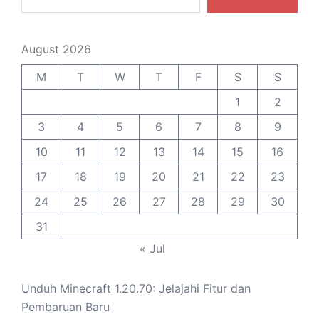
August 2026
M
T
W
T
F
S
S
1
2
3
4
5
6
7
8
9
10
11
12
13
14
15
16
17
18
19
20
21
22
23
24
25
26
27
28
29
30
31
« Jul
Unduh Minecraft 1.20.70: Jelajahi Fitur dan
Pembaruan Baru