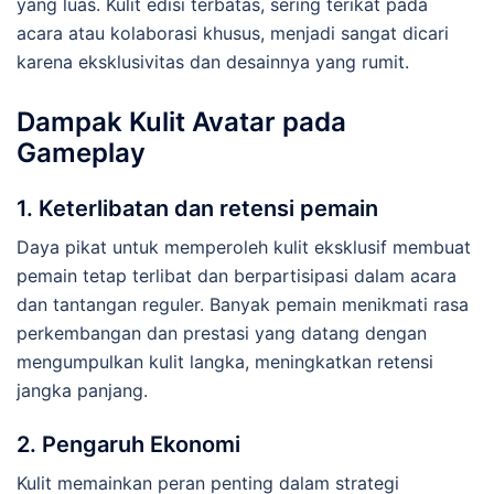
yang luas. Kulit edisi terbatas, sering terikat pada
acara atau kolaborasi khusus, menjadi sangat dicari
karena eksklusivitas dan desainnya yang rumit.
Dampak Kulit Avatar pada
Gameplay
1. Keterlibatan dan retensi pemain
Daya pikat untuk memperoleh kulit eksklusif membuat
pemain tetap terlibat dan berpartisipasi dalam acara
dan tantangan reguler. Banyak pemain menikmati rasa
perkembangan dan prestasi yang datang dengan
mengumpulkan kulit langka, meningkatkan retensi
jangka panjang.
2. Pengaruh Ekonomi
Kulit memainkan peran penting dalam strategi