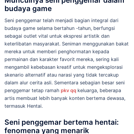
Munculnya seni penggemar dalam
budaya game
Seni penggemar telah menjadi bagian integral dari
budaya game selama bertahun -tahun, berfungsi
sebagai outlet vital untuk ekspresi artistik dan
keterlibatan masyarakat. Seniman menggunakan bakat
mereka untuk memberi penghormatan kepada
permainan dan karakter favorit mereka, sering kali
mengambil kebebasan kreatif untuk mengeksplorasi
skenario alternatif atau narasi yang tidak tercakup
dalam alur cerita asli. Sementara sebagian besar seni
penggemar tetap ramah
pkv qq
keluarga, beberapa
artis membuat lebih banyak konten bertema dewasa,
termasuk Hentai.
Seni penggemar bertema hentai:
fenomena yang menarik