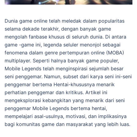
Dunia game online telah meledak dalam popularitas
selama dekade terakhir, dengan banyak game
mengolah fanbase khusus di seluruh dunia. Di antara
game -game ini, legenda seluler menonjol sebagai
fenomena dalam genre pertempuran online (MOBA)
multiplayer. Seperti halnya banyak game populer,
Mobile Legends telah menginspirasi sejumlah besar
seni penggemar. Namun, subset dari karya seni ini-seni
penggemar bertema Hentai-khususnya menarik
perhatian penggemar dan kritikus. Artikel ini
mengeksplorasi kebangkitan yang menarik dari seni
penggemar Mobile Legends bertema hentai,
mempelajari asal-usulnya, motivasi, dan implikasinya
bagi komunitas game dan masyarakat yang lebih luas.