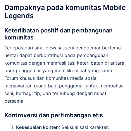
Dampaknya pada komunitas Mobile
Legends
Keterlibatan positif dan pembangunan
komunitas
Terlepas dari sifat dewasa, seni penggemar bertema
hentai dapat berkontribusi pada pembangunan
komunitas dengan memfasilitasi keterlibatan di antara
para penggemar yang memiliki minat yang sama.
Forum khusus dan komunitas media sosial
menawarkan ruang bagi penggemar untuk membahas
seni, berbagi tip, dan terhubung dengan minat
bersama.
Kontroversi dan pertimbangan etis
Kesesuaian konten
: Seksualisasi karakter,