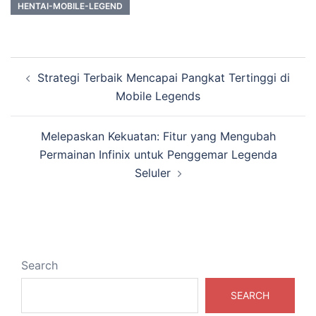
HENTAI-MOBILE-LEGEND
Post
Strategi Terbaik Mencapai Pangkat Tertinggi di
navigation
Mobile Legends
Melepaskan Kekuatan: Fitur yang Mengubah
Permainan Infinix untuk Penggemar Legenda
Seluler
Search
SEARCH