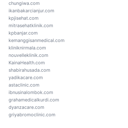
chungiwa.com
ikanbakarcianjur.com
kpjisehat.com
mitrasehatklinik.com
kpbanjar.com
kemanggisanmedical.com
kliniknirmala.com
nouvelleklinik.com
KainaHealth.com
shabirahusada.com
yadikacare.com
astaclinic.com
ibnusinalombok.com
grahamedicalkurdi.com
dyanzacare.com
griyabromoclinic.com