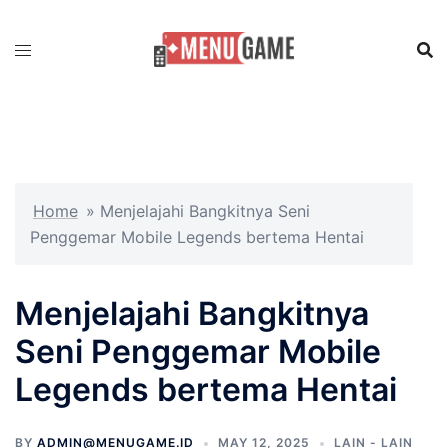
Skip
to
content
Home
»
Menjelajahi Bangkitnya Seni
Penggemar Mobile Legends bertema Hentai
Menjelajahi Bangkitnya
Seni Penggemar Mobile
Legends bertema Hentai
BY
ADMIN@MENUGAME.ID
MAY 12, 2025
LAIN - LAIN