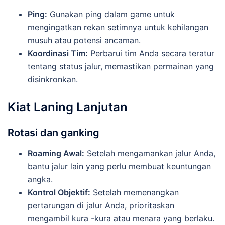
Ping:
Gunakan ping dalam game untuk
mengingatkan rekan setimnya untuk kehilangan
musuh atau potensi ancaman.
Koordinasi Tim:
Perbarui tim Anda secara teratur
tentang status jalur, memastikan permainan yang
disinkronkan.
Kiat Laning Lanjutan
Rotasi dan ganking
Roaming Awal:
Setelah mengamankan jalur Anda,
bantu jalur lain yang perlu membuat keuntungan
angka.
Kontrol Objektif:
Setelah memenangkan
pertarungan di jalur Anda, prioritaskan
mengambil kura -kura atau menara yang berlaku.