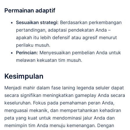
Permainan adaptif
Sesuaikan strategi:
Berdasarkan perkembangan
pertandingan, adaptasi pendekatan Anda –
apakah itu lebih defensif atau agresif menurut
perilaku musuh.
Perincian:
Menyesuaikan pembelian Anda untuk
melawan kekuatan tim musuh.
Kesimpulan
Menjadi mahir dalam fase laning legenda seluler dapat
secara signifikan meningkatkan gameplay Anda secara
keseluruhan. Fokus pada pemahaman peran Anda,
menguasai mekanik, dan mempertahankan kehadiran
peta yang kuat untuk mendominasi jalur Anda dan
memimpin tim Anda menuju kemenangan. Dengan