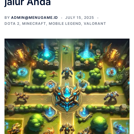
jalur Anda
BY
ADMIN@MENUGAME.ID
JULY 15, 2025
DOTA 2
,
MINECRAFT
,
MOBILE LEGEND
,
VALORANT