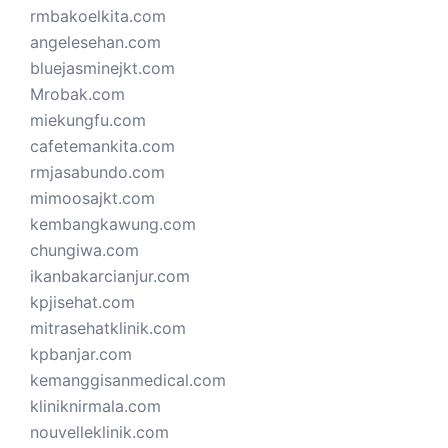
rmbakoelkita.com
angelesehan.com
bluejasminejkt.com
Mrobak.com
miekungfu.com
cafetemankita.com
rmjasabundo.com
mimoosajkt.com
kembangkawung.com
chungiwa.com
ikanbakarcianjur.com
kpjisehat.com
mitrasehatklinik.com
kpbanjar.com
kemanggisanmedical.com
kliniknirmala.com
nouvelleklinik.com