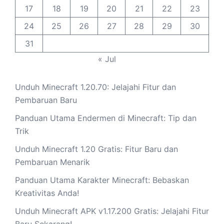
17
18
19
20
21
22
23
24
25
26
27
28
29
30
31
« Jul
Unduh Minecraft 1.20.70: Jelajahi Fitur dan
Pembaruan Baru
Panduan Utama Endermen di Minecraft: Tip dan
Trik
Unduh Minecraft 1.20 Gratis: Fitur Baru dan
Pembaruan Menarik
Panduan Utama Karakter Minecraft: Bebaskan
Kreativitas Anda!
Unduh Minecraft APK v1.17.200 Gratis: Jelajahi Fitur
Baru Sekarang!