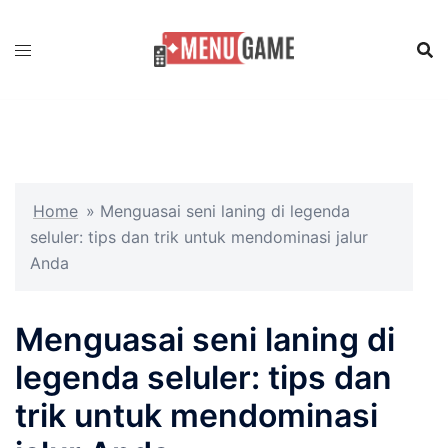
Skip
to
content
Home
»
Menguasai seni laning di legenda
seluler: tips dan trik untuk mendominasi jalur
Anda
Menguasai seni laning di
legenda seluler: tips dan
trik untuk mendominasi