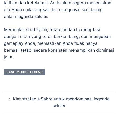
latihan dan ketekunan, Anda akan segera menemukan
diri Anda naik pangkat dan menguasai seni laning
dalam legenda seluler.
Merangkul strategi ini, tetap mudah beradaptasi
dengan meta yang terus berkembang, dan mengubah
gameplay Anda, memastikan Anda tidak hanya
berhasil tetapi secara konsisten menampilkan dominasi
jalur.
LANE-MOBILE-LEGEND
Post
Kiat strategis Sabre untuk mendominasi legenda
navigation
seluler