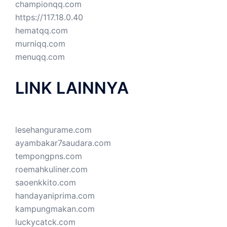
championqq.com
https://117.18.0.40
hematqq.com
murniqq.com
menuqq.com
LINK LAINNYA
lesehangurame.com
ayambakar7saudara.com
tempongpns.com
roemahkuliner.com
saoenkkito.com
handayaniprima.com
kampungmakan.com
luckycatck.com