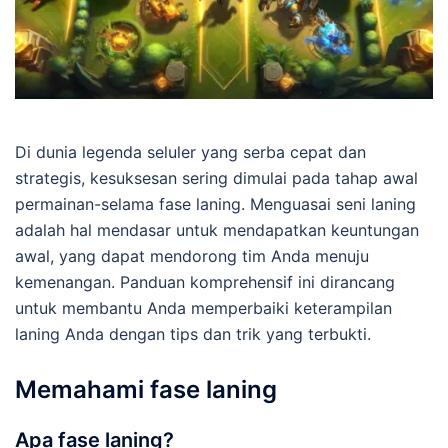
Di dunia legenda seluler yang serba cepat dan
strategis, kesuksesan sering dimulai pada tahap awal
permainan-selama fase laning. Menguasai seni laning
adalah hal mendasar untuk mendapatkan keuntungan
awal, yang dapat mendorong tim Anda menuju
kemenangan. Panduan komprehensif ini dirancang
untuk membantu Anda memperbaiki keterampilan
laning Anda dengan tips dan trik yang terbukti.
Memahami fase laning
Apa fase laning?