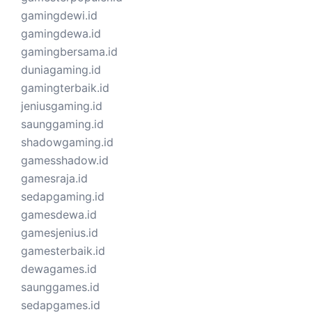
gamingdewi.id
gamingdewa.id
gamingbersama.id
duniagaming.id
gamingterbaik.id
jeniusgaming.id
saunggaming.id
shadowgaming.id
gamesshadow.id
gamesraja.id
sedapgaming.id
gamesdewa.id
gamesjenius.id
gamesterbaik.id
dewagames.id
saunggames.id
sedapgames.id