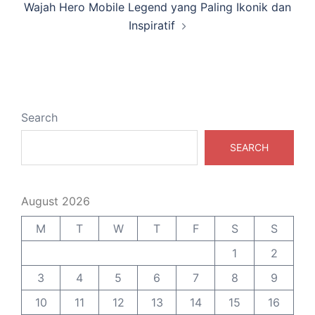
Wajah Hero Mobile Legend yang Paling Ikonik dan
Inspiratif
Search
SEARCH
August 2026
M
T
W
T
F
S
S
1
2
3
4
5
6
7
8
9
10
11
12
13
14
15
16