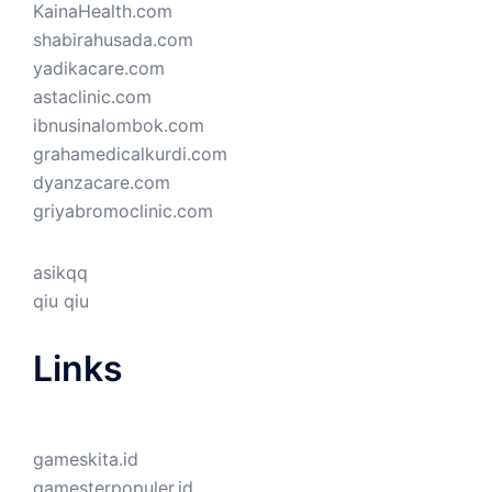
KainaHealth.com
shabirahusada.com
yadikacare.com
astaclinic.com
ibnusinalombok.com
grahamedicalkurdi.com
dyanzacare.com
griyabromoclinic.com
asikqq
qiu qiu
Links
gameskita.id
gamesterpopuler.id