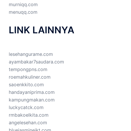
murniqq.com
menuqq.com
LINK LAINNYA
lesehangurame.com
ayambakar7saudara.com
tempongpns.com
roemahkuliner.com
saoenkkito.com
handayaniprima.com
kampungmakan.com
luckycatck.com
rmbakoelkita.com
angelesehan.com
bluejasminejkt.com