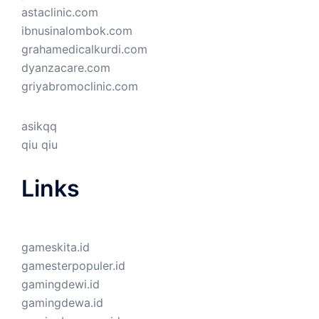
astaclinic.com
ibnusinalombok.com
grahamedicalkurdi.com
dyanzacare.com
griyabromoclinic.com
asikqq
qiu qiu
Links
gameskita.id
gamesterpopuler.id
gamingdewi.id
gamingdewa.id