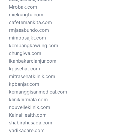
Mrobak.com
miekungfu.com
cafetemankita.com
rmjasabundo.com
mimoosajkt.com
kembangkawung.com
chungiwa.com
ikanbakarcianjur.com
kpjisehat.com
mitrasehatklinik.com
kpbanjar.com
kemanggisanmedical.com
kliniknirmala.com
nouvelleklinik.com
KainaHealth.com
shabirahusada.com
yadikacare.com