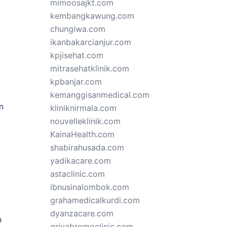
mimoosajkt.com
kembangkawung.com
chungiwa.com
ikanbakarcianjur.com
kpjisehat.com
mitrasehatklinik.com
kpbanjar.com
kemanggisanmedical.com
n
kliniknirmala.com
nouvelleklinik.com
KainaHealth.com
shabirahusada.com
yadikacare.com
astaclinic.com
ibnusinalombok.com
grahamedicalkurdi.com
dyanzacare.com
n
griyabromoclinic.com