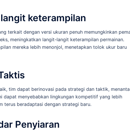
langit keterampilan
ang terkait dengan versi ukuran penuh memungkinkan pema
ks, meningkatkan langit-langit keterampilan permainan.
ilan mereka lebih menonjol, menetapkan tolok ukur baru
Taktis
ik, tim dapat berinovasi pada strategi dan taktik, menant
ni dapat menyebabkan lingkungan kompetitif yang lebih
m terus beradaptasi dengan strategi baru.
dar Penyiaran