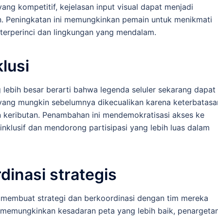
ng kompetitif, kejelasan input visual dapat menjadi
. Peningkatan ini memungkinkan pemain untuk menikmati
terperinci dan lingkungan yang mendalam.
klusi
lebih besar berarti bahwa legenda seluler sekarang dapat
 yang mungkin sebelumnya dikecualikan karena keterbatasa
keributan. Penambahan ini mendemokratisasi akses ke
nklusif dan mendorong partisipasi yang lebih luas dalam
inasi strategis
t membuat strategi dan berkoordinasi dengan tim mereka
r memungkinkan kesadaran peta yang lebih baik, penargeta