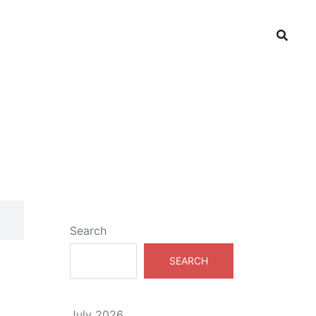
Search
SEARCH
July 2026