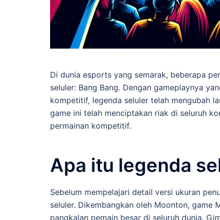
Di dunia esports yang semarak, beberapa per
seluler: Bang Bang. Dengan gameplaynya yan
kompetitif, legenda seluler telah mengubah lans
game ini telah menciptakan riak di seluruh 
permainan kompetitif.
Apa itu legenda se
Sebelum mempelajari detail versi ukuran pen
seluler. Dikembangkan oleh Moonton, game Mu
pangkalan pemain besar di seluruh dunia. Gi