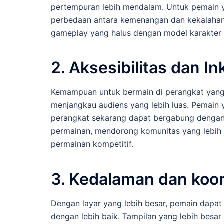
pertempuran lebih mendalam. Untuk pemain ya
perbedaan antara kemenangan dan kekalahan
gameplay yang halus dengan model karakter 
2.
Aksesibilitas dan In
Kemampuan untuk bermain di perangkat yang 
menjangkau audiens yang lebih luas. Pemain
perangkat sekarang dapat bergabung dengan 
permainan, mendorong komunitas yang lebih i
permainan kompetitif.
3.
Kedalaman dan koord
Dengan layar yang lebih besar, pemain dapa
dengan lebih baik. Tampilan yang lebih besa