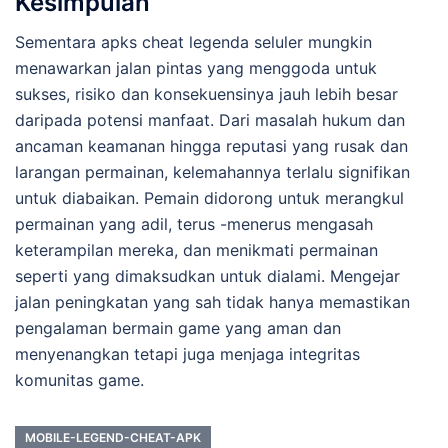
Kesimpulan
Sementara apks cheat legenda seluler mungkin
menawarkan jalan pintas yang menggoda untuk
sukses, risiko dan konsekuensinya jauh lebih besar
daripada potensi manfaat. Dari masalah hukum dan
ancaman keamanan hingga reputasi yang rusak dan
larangan permainan, kelemahannya terlalu signifikan
untuk diabaikan. Pemain didorong untuk merangkul
permainan yang adil, terus -menerus mengasah
keterampilan mereka, dan menikmati permainan
seperti yang dimaksudkan untuk dialami. Mengejar
jalan peningkatan yang sah tidak hanya memastikan
pengalaman bermain game yang aman dan
menyenangkan tetapi juga menjaga integritas
komunitas game.
MOBILE-LEGEND-CHEAT-APK