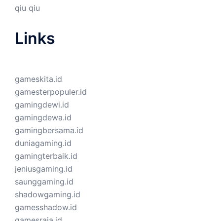
qiu qiu
Links
gameskita.id
gamesterpopuler.id
gamingdewi.id
gamingdewa.id
gamingbersama.id
duniagaming.id
gamingterbaik.id
jeniusgaming.id
saunggaming.id
shadowgaming.id
gamesshadow.id
gamesraja.id