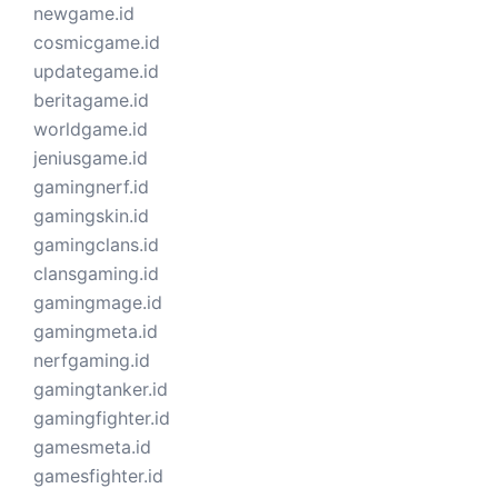
newgame.id
cosmicgame.id
updategame.id
beritagame.id
worldgame.id
jeniusgame.id
gamingnerf.id
gamingskin.id
gamingclans.id
clansgaming.id
gamingmage.id
gamingmeta.id
nerfgaming.id
gamingtanker.id
gamingfighter.id
gamesmeta.id
gamesfighter.id