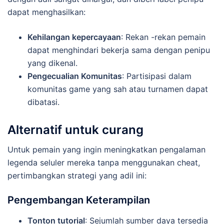
dapat menghasilkan:
Kehilangan kepercayaan
: Rekan -rekan pemain
dapat menghindari bekerja sama dengan penipu
yang dikenal.
Pengecualian Komunitas
: Partisipasi dalam
komunitas game yang sah atau turnamen dapat
dibatasi.
Alternatif untuk curang
Untuk pemain yang ingin meningkatkan pengalaman
legenda seluler mereka tanpa menggunakan cheat,
pertimbangkan strategi yang adil ini:
Pengembangan Keterampilan
Tonton tutorial
: Sejumlah sumber daya tersedia