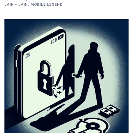
LAIN - LAIN
,
MOBILE LEGEND