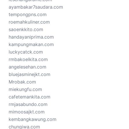
ayambakar7saudara.com
tempongpns.com
roemahkuliner.com
saoenkkito.com
handayaniprima.com
kampungmakan.com
luckycatck.com
rmbakoelkita.com
angelesehan.com
bluejasminejkt.com
Mrobak.com
miekungfu.com
cafetemankita.com
rmjasabundo.com
mimoosajkt.com
kembangkawung.com
chungiwa.com