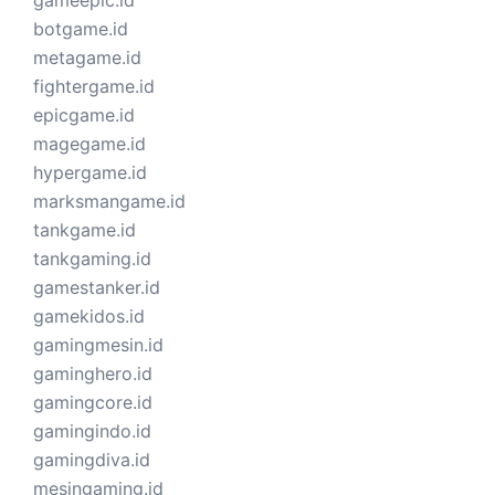
botgame.id
metagame.id
fightergame.id
epicgame.id
magegame.id
hypergame.id
marksmangame.id
tankgame.id
tankgaming.id
gamestanker.id
gamekidos.id
gamingmesin.id
gaminghero.id
gamingcore.id
gamingindo.id
gamingdiva.id
mesingaming.id