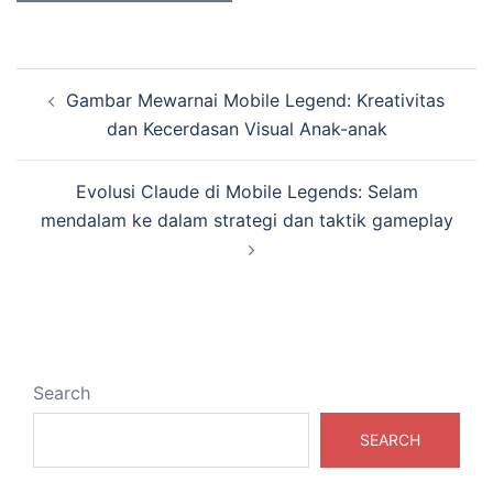
Post
Gambar Mewarnai Mobile Legend: Kreativitas
navigation
dan Kecerdasan Visual Anak-anak
Evolusi Claude di Mobile Legends: Selam
mendalam ke dalam strategi dan taktik gameplay
Search
SEARCH