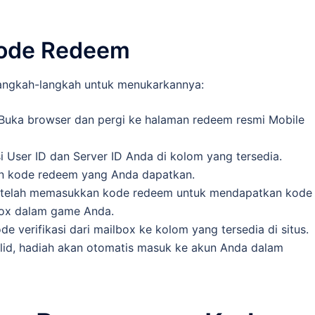
Kode Redeem
langkah-langkah untuk menukarkannya:
Buka browser dan pergi ke halaman redeem resmi Mobile
i User ID dan Server ID Anda di kolom yang tersedia.
lin kode redeem yang Anda dapatkan.
setelah memasukkan kode redeem untuk mendapatkan kode
lbox dalam game Anda.
 verifikasi dari mailbox ke kolom yang tersedia di situs.
alid, hadiah akan otomatis masuk ke akun Anda dalam