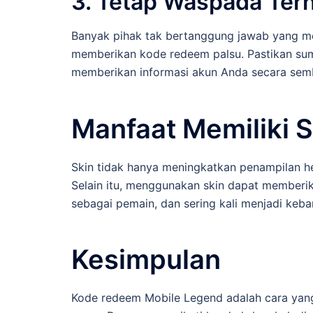
3. Tetap Waspada Ter
Banyak pihak tak bertanggung jawab yang 
memberikan kode redeem palsu. Pastikan sum
memberikan informasi akun Anda secara sem
Manfaat Memiliki S
Skin tidak hanya meningkatkan penampilan he
Selain itu, menggunakan skin dapat memberik
sebagai pemain, dan sering kali menjadi keba
Kesimpulan
Kode redeem Mobile Legend adalah cara yang