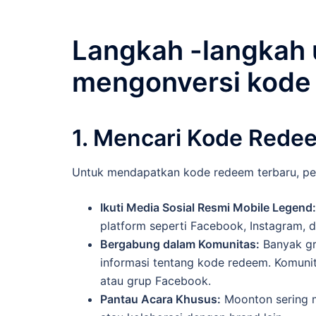
Langkah -langkah
mengonversi kode
1. Mencari Kode Rede
Untuk mendapatkan kode redeem terbaru, pem
Ikuti Media Sosial Resmi Mobile Legend:
platform seperti Facebook, Instagram, d
Bergabung dalam Komunitas:
Banyak gr
informasi tentang kode redeem. Komunita
atau grup Facebook.
Pantau Acara Khusus:
Moonton sering 