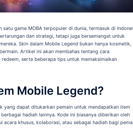
h satu game MOBA terpopuler di dunia, termasuk di Indones
rtarungan dan strategi, tetapi juga bersemangat untuk
 mereka. Skin dalam Mobile Legend bukan hanya kosmetik,
ermain. Artikel ini akan membahas tentang cara
e redeem, serta beberapa tips untuk memaksimalkan
eem Mobile Legend?
ik yang dapat ditukarkan pemain untuk mendapatkan item
berbagai hadiah lainnya. Kode ini biasanya diberikan oleh
 acara khusus, kolaborasi, atau sebagai hadiah bagi pema