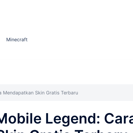
Minecraft
 Mendapatkan Skin Gratis Terbaru
obile Legend: Car