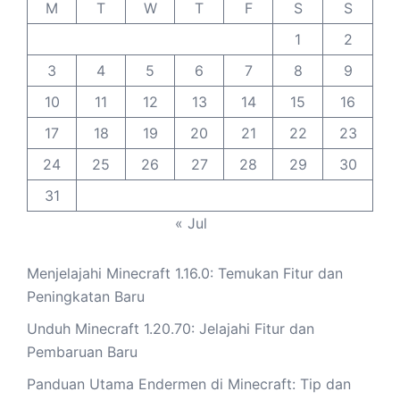
M
T
W
T
F
S
S
1
2
3
4
5
6
7
8
9
10
11
12
13
14
15
16
17
18
19
20
21
22
23
24
25
26
27
28
29
30
31
« Jul
Menjelajahi Minecraft 1.16.0: Temukan Fitur dan
Peningkatan Baru
Unduh Minecraft 1.20.70: Jelajahi Fitur dan
Pembaruan Baru
Panduan Utama Endermen di Minecraft: Tip dan