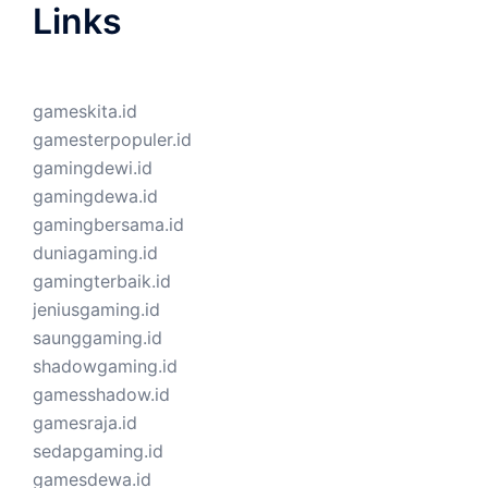
Links
gameskita.id
gamesterpopuler.id
gamingdewi.id
gamingdewa.id
gamingbersama.id
duniagaming.id
gamingterbaik.id
jeniusgaming.id
saunggaming.id
shadowgaming.id
gamesshadow.id
gamesraja.id
sedapgaming.id
gamesdewa.id