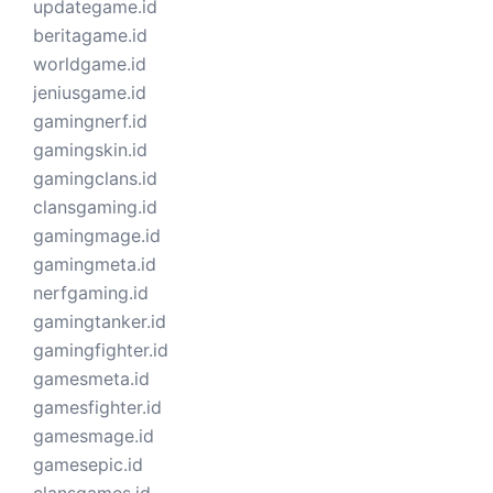
updategame.id
beritagame.id
worldgame.id
jeniusgame.id
gamingnerf.id
gamingskin.id
gamingclans.id
clansgaming.id
gamingmage.id
gamingmeta.id
nerfgaming.id
gamingtanker.id
gamingfighter.id
gamesmeta.id
gamesfighter.id
gamesmage.id
gamesepic.id