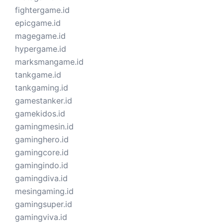
fightergame.id
epicgame.id
magegame.id
hypergame.id
marksmangame.id
tankgame.id
tankgaming.id
gamestanker.id
gamekidos.id
gamingmesin.id
gaminghero.id
gamingcore.id
gamingindo.id
gamingdiva.id
mesingaming.id
gamingsuper.id
gamingviva.id