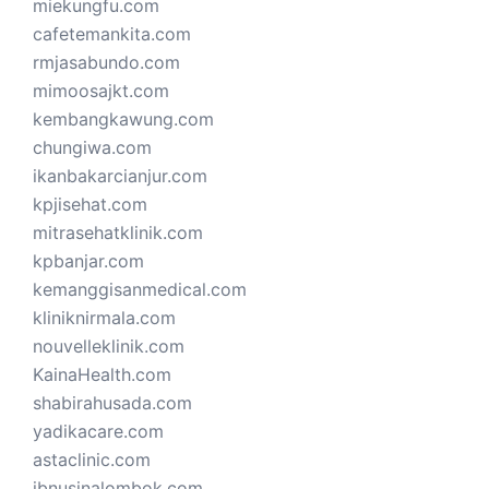
miekungfu.com
cafetemankita.com
rmjasabundo.com
mimoosajkt.com
kembangkawung.com
chungiwa.com
ikanbakarcianjur.com
kpjisehat.com
mitrasehatklinik.com
kpbanjar.com
kemanggisanmedical.com
kliniknirmala.com
nouvelleklinik.com
KainaHealth.com
shabirahusada.com
yadikacare.com
astaclinic.com
ibnusinalombok.com