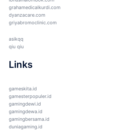
grahamedicalkurdi.com
dyanzacare.com
griyabromoclinic.com
asikqq
qiu qiu
Links
gameskita.id
gamesterpopuler.id
gamingdewi.id
gamingdewa.id
gamingbersama.id
duniagaming.id