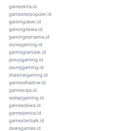
gameskita.id
gamesterpopuler.id
gamingdewi.id
gamingdewa.id
gamingbersama.id
duniagaming.id
gamingterbaik.id
jeniusgaming.id
saunggaming.id
shadowgaming.id
gamesshadow.id
gamesraja.id
sedapgaming.id
gamesdewa.id
gamesjenius.id
gamesterbaik.id
dewagames.id