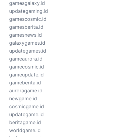
gamesgalaxy.id
updategaming.id
gamescosmic.id
gamesberita.id
gamesnews.id
galaxygames.id
updategames.id
gameaurora.id
gamecosmic.id
gameupdate.id
gameberita.id
auroragame.id
newgame.id
cosmicgame.id
updategame.id
beritagame.id
worldgame.id