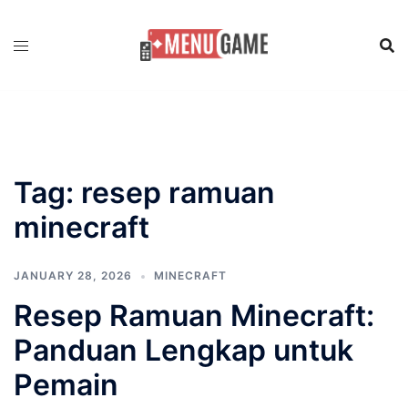
Skip
to
content
Tag:
resep ramuan
minecraft
JANUARY 28, 2026
MINECRAFT
Resep Ramuan Minecraft:
Panduan Lengkap untuk
Pemain