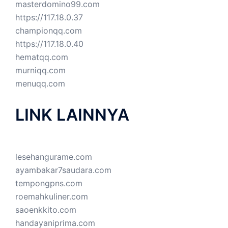
masterdomino99.com
https://117.18.0.37
championqq.com
https://117.18.0.40
hematqq.com
murniqq.com
menuqq.com
LINK LAINNYA
lesehangurame.com
ayambakar7saudara.com
tempongpns.com
roemahkuliner.com
saoenkkito.com
handayaniprima.com