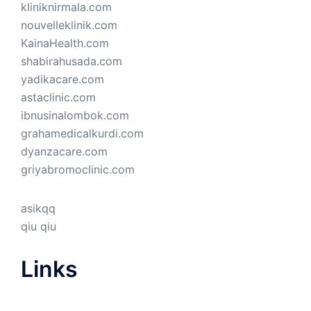
kliniknirmala.com
nouvelleklinik.com
KainaHealth.com
shabirahusada.com
yadikacare.com
astaclinic.com
ibnusinalombok.com
grahamedicalkurdi.com
dyanzacare.com
griyabromoclinic.com
asikqq
qiu qiu
Links