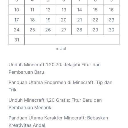
10
11
12
13
14
15
16
17
18
19
20
21
22
23
24
25
26
27
28
29
30
31
« Jul
Unduh Minecraft 1.20.70: Jelajahi Fitur dan
Pembaruan Baru
Panduan Utama Endermen di Minecraft: Tip dan
Trik
Unduh Minecraft 1.20 Gratis: Fitur Baru dan
Pembaruan Menarik
Panduan Utama Karakter Minecraft: Bebaskan
Kreativitas Anda!