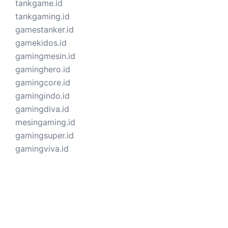
tankgame.id
tankgaming.id
gamestanker.id
gamekidos.id
gamingmesin.id
gaminghero.id
gamingcore.id
gamingindo.id
gamingdiva.id
mesingaming.id
gamingsuper.id
gamingviva.id