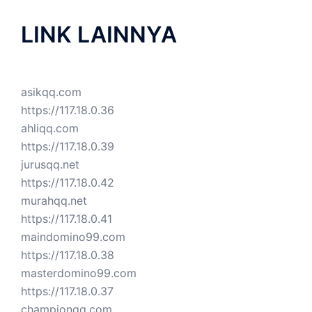
LINK LAINNYA
asikqq.com
https://117.18.0.36
ahliqq.com
https://117.18.0.39
jurusqq.net
https://117.18.0.42
murahqq.net
https://117.18.0.41
maindomino99.com
https://117.18.0.38
masterdomino99.com
https://117.18.0.37
championqq.com