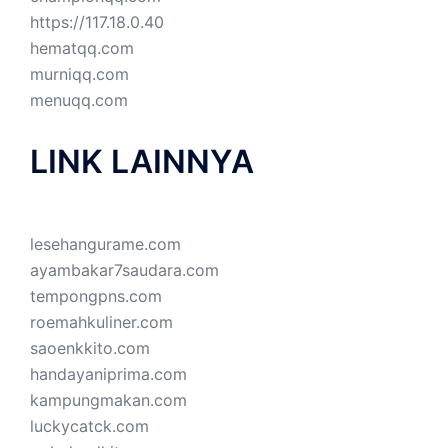
https://117.18.0.40
hematqq.com
murniqq.com
menuqq.com
LINK LAINNYA
lesehangurame.com
ayambakar7saudara.com
tempongpns.com
roemahkuliner.com
saoenkkito.com
handayaniprima.com
kampungmakan.com
luckycatck.com