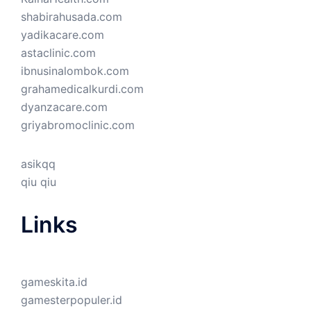
shabirahusada.com
yadikacare.com
astaclinic.com
ibnusinalombok.com
grahamedicalkurdi.com
dyanzacare.com
griyabromoclinic.com
asikqq
qiu qiu
Links
gameskita.id
gamesterpopuler.id