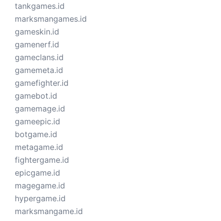
tankgames.id
marksmangames.id
gameskin.id
gamenerf.id
gameclans.id
gamemeta.id
gamefighter.id
gamebot.id
gamemage.id
gameepic.id
botgame.id
metagame.id
fightergame.id
epicgame.id
magegame.id
hypergame.id
marksmangame.id