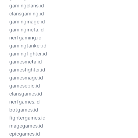
gamingclans.id
clansgaming.id
gamingmage.id
gamingmeta.id
nerfgaming.id
gamingtanker.id
gamingfighter.id
gamesmeta.id
gamesfighter.id
gamesmage.id
gamesepic.id
clansgames.id
nerfgames.id
botgames.id
fightergames.id
magegames.id
epicgames.id