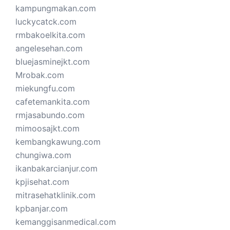
kampungmakan.com
luckycatck.com
rmbakoelkita.com
angelesehan.com
bluejasminejkt.com
Mrobak.com
miekungfu.com
cafetemankita.com
rmjasabundo.com
mimoosajkt.com
kembangkawung.com
chungiwa.com
ikanbakarcianjur.com
kpjisehat.com
mitrasehatklinik.com
kpbanjar.com
kemanggisanmedical.com