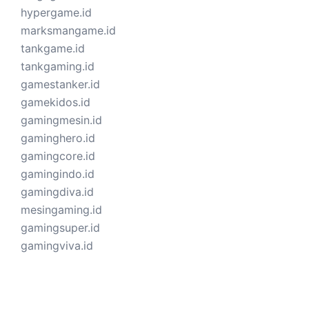
hypergame.id
marksmangame.id
tankgame.id
tankgaming.id
gamestanker.id
gamekidos.id
gamingmesin.id
gaminghero.id
gamingcore.id
gamingindo.id
gamingdiva.id
mesingaming.id
gamingsuper.id
gamingviva.id