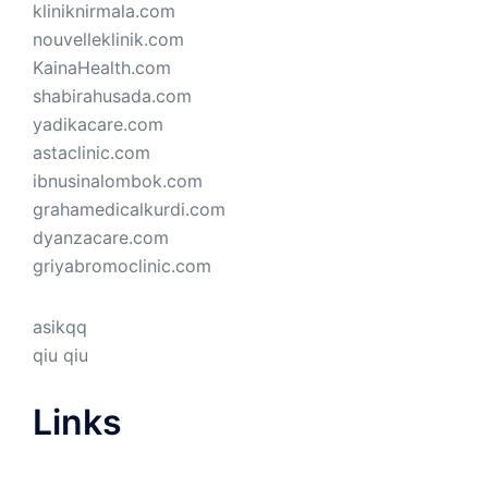
kliniknirmala.com
nouvelleklinik.com
KainaHealth.com
shabirahusada.com
yadikacare.com
astaclinic.com
ibnusinalombok.com
grahamedicalkurdi.com
dyanzacare.com
griyabromoclinic.com
asikqq
qiu qiu
Links