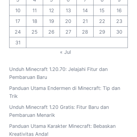
10
11
12
13
14
15
16
17
18
19
20
21
22
23
24
25
26
27
28
29
30
31
« Jul
Unduh Minecraft 1.20.70: Jelajahi Fitur dan
Pembaruan Baru
Panduan Utama Endermen di Minecraft: Tip dan
Trik
Unduh Minecraft 1.20 Gratis: Fitur Baru dan
Pembaruan Menarik
Panduan Utama Karakter Minecraft: Bebaskan
Kreativitas Anda!