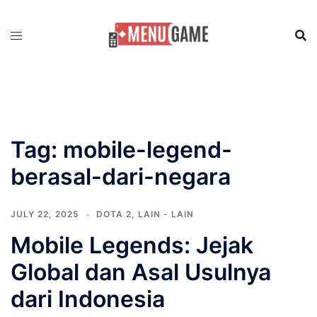
Skip
to
content
Tag:
mobile-legend-
berasal-dari-negara
JULY 22, 2025
DOTA 2
,
LAIN - LAIN
Mobile Legends: Jejak
Global dan Asal Usulnya
dari Indonesia