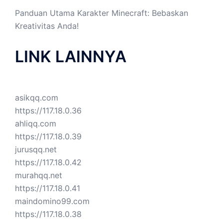
Panduan Utama Karakter Minecraft: Bebaskan
Kreativitas Anda!
LINK LAINNYA
asikqq.com
https://117.18.0.36
ahliqq.com
https://117.18.0.39
jurusqq.net
https://117.18.0.42
murahqq.net
https://117.18.0.41
maindomino99.com
https://117.18.0.38