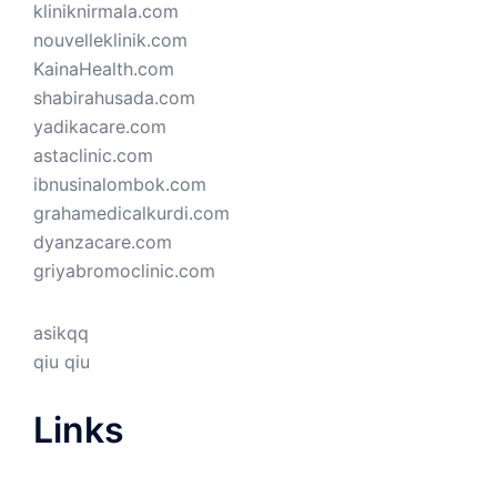
kliniknirmala.com
nouvelleklinik.com
KainaHealth.com
shabirahusada.com
yadikacare.com
astaclinic.com
ibnusinalombok.com
grahamedicalkurdi.com
dyanzacare.com
griyabromoclinic.com
asikqq
qiu qiu
Links