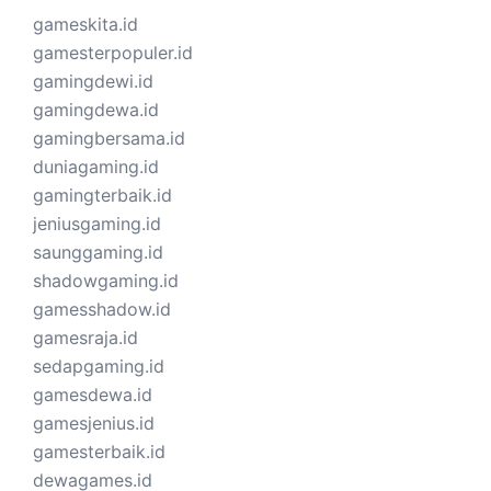
gameskita.id
gamesterpopuler.id
gamingdewi.id
gamingdewa.id
gamingbersama.id
duniagaming.id
gamingterbaik.id
jeniusgaming.id
saunggaming.id
shadowgaming.id
gamesshadow.id
gamesraja.id
sedapgaming.id
gamesdewa.id
gamesjenius.id
gamesterbaik.id
dewagames.id