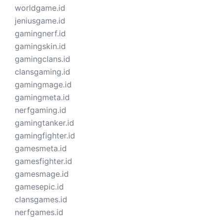
worldgame.id
jeniusgame.id
gamingnerf.id
gamingskin.id
gamingclans.id
clansgaming.id
gamingmage.id
gamingmeta.id
nerfgaming.id
gamingtanker.id
gamingfighter.id
gamesmeta.id
gamesfighter.id
gamesmage.id
gamesepic.id
clansgames.id
nerfgames.id