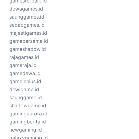
gamesterbaik.id
dewagames.id
saunggames.id
sedapgames.id
majestigames.id
gamebersama.id
gameshadow.id
rajagames.id
gameraja.id
gamedewa.id
gamejenius.id
dewigame.id
saunggame.id
shadowgame.id
gamingaurora.id
gamingberita.id
newgaming.id
galaxygaming.id