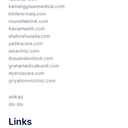
kemanggisanmedical.com
kliniknirmala.com
nouvelleklinik.com
KainaHealth.com
shabirahusada.com
yadikacare.com
astaclinic.com
ibnusinalombok.com
grahamedicalkurdi.com
dyanzacare.com
griyabromoclinic.com
asikqq
qiu qiu
Links