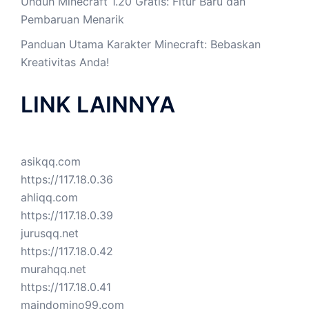
Unduh Minecraft 1.20 Gratis: Fitur Baru dan
Pembaruan Menarik
Panduan Utama Karakter Minecraft: Bebaskan
Kreativitas Anda!
LINK LAINNYA
asikqq.com
https://117.18.0.36
ahliqq.com
https://117.18.0.39
jurusqq.net
https://117.18.0.42
murahqq.net
https://117.18.0.41
maindomino99.com