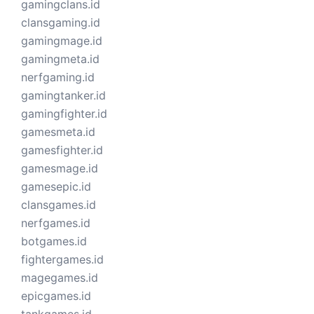
gamingclans.id
clansgaming.id
gamingmage.id
gamingmeta.id
nerfgaming.id
gamingtanker.id
gamingfighter.id
gamesmeta.id
gamesfighter.id
gamesmage.id
gamesepic.id
clansgames.id
nerfgames.id
botgames.id
fightergames.id
magegames.id
epicgames.id