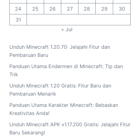
24
25
26
27
28
29
30
31
« Jul
Unduh Minecraft 1.20.70: Jelajahi Fitur dan
Pembaruan Baru
Panduan Utama Endermen di Minecraft: Tip dan
Trik
Unduh Minecraft 1.20 Gratis: Fitur Baru dan
Pembaruan Menarik
Panduan Utama Karakter Minecraft: Bebaskan
Kreativitas Anda!
Unduh Minecraft APK v1.17.200 Gratis: Jelajahi Fitur
Baru Sekarang!