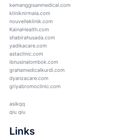
kemanggisanmedical.com
kliniknirmala.com
nouvelleklinik.com
KainaHealth.com
shabirahusada.com
yadikacare.com
astaclinic.com
ibnusinalombok.com
grahamedicalkurdi.com
dyanzacare.com
griyabromoclinic.com
asikqq
qiu qiu
Links