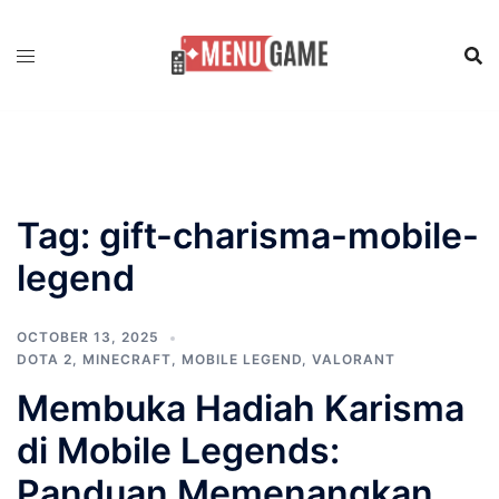
Skip
to
content
Tag:
gift-charisma-mobile-
legend
OCTOBER 13, 2025
DOTA 2
,
MINECRAFT
,
MOBILE LEGEND
,
VALORANT
Membuka Hadiah Karisma
di Mobile Legends:
Panduan Memenangkan