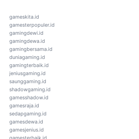
gameskita.id
gamesterpopuler.id
gamingdewi.id
gamingdewa.id
gamingbersama.id
duniagaming.id
gamingterbaik.id
jeniusgaming.id
saunggaming.id
shadowgaming.id
gamesshadow.id
gamesraja.id
sedapgaming.id
gamesdewa.id
gamesjenius.id
gamesterbaik.id