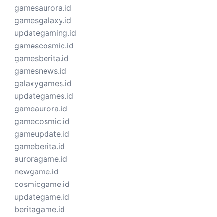
gamesaurora.id
gamesgalaxy.id
updategaming.id
gamescosmic.id
gamesberita.id
gamesnews.id
galaxygames.id
updategames.id
gameaurora.id
gamecosmic.id
gameupdate.id
gameberita.id
auroragame.id
newgame.id
cosmicgame.id
updategame.id
beritagame.id