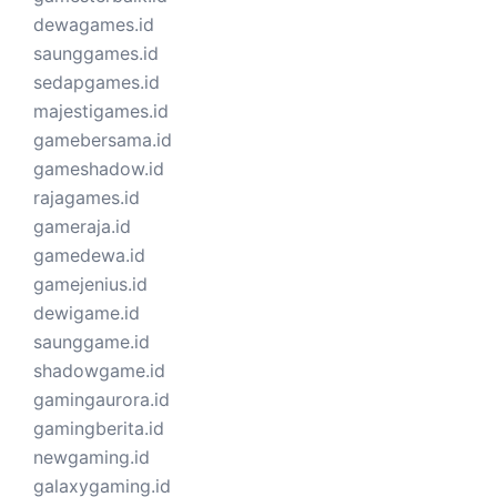
dewagames.id
saunggames.id
sedapgames.id
majestigames.id
gamebersama.id
gameshadow.id
rajagames.id
gameraja.id
gamedewa.id
gamejenius.id
dewigame.id
saunggame.id
shadowgame.id
gamingaurora.id
gamingberita.id
newgaming.id
galaxygaming.id