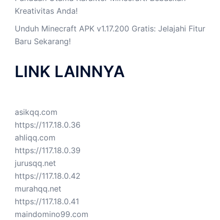
Kreativitas Anda!
Unduh Minecraft APK v1.17.200 Gratis: Jelajahi Fitur
Baru Sekarang!
LINK LAINNYA
asikqq.com
https://117.18.0.36
ahliqq.com
https://117.18.0.39
jurusqq.net
https://117.18.0.42
murahqq.net
https://117.18.0.41
maindomino99.com