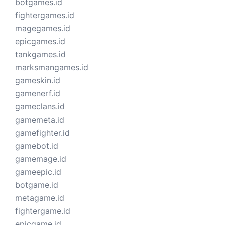
botgames.id
fightergames.id
magegames.id
epicgames.id
tankgames.id
marksmangames.id
gameskin.id
gamenerf.id
gameclans.id
gamemeta.id
gamefighter.id
gamebot.id
gamemage.id
gameepic.id
botgame.id
metagame.id
fightergame.id
epicgame.id