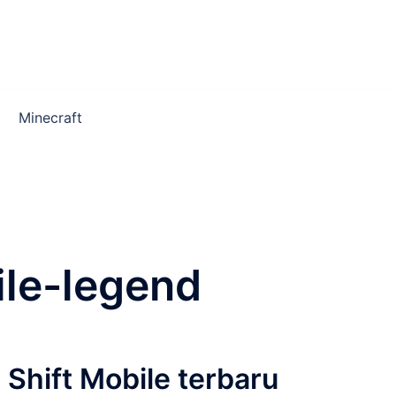
Minecraft
le-legend
 Shift Mobile terbaru