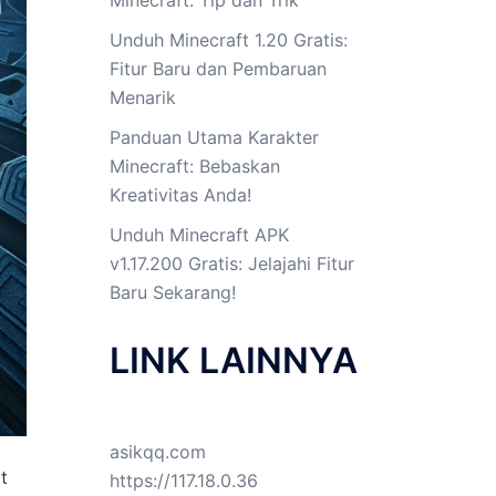
Minecraft: Tip dan Trik
Unduh Minecraft 1.20 Gratis:
Fitur Baru dan Pembaruan
Menarik
Panduan Utama Karakter
Minecraft: Bebaskan
Kreativitas Anda!
Unduh Minecraft APK
v1.17.200 Gratis: Jelajahi Fitur
Baru Sekarang!
LINK LAINNYA
asikqq.com
t
https://117.18.0.36