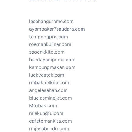
lesehangurame.com
ayambakar7saudara.com
tempongpns.com
roemahkuliner.com
saoenkkito.com
handayaniprima.com
kampungmakan.com
luckycatck.com
rmbakoelkita.com
angelesehan.com
bluejasminejkt.com
Mrobak.com
miekungfu.com
cafetemankita.com
rmjasabundo.com