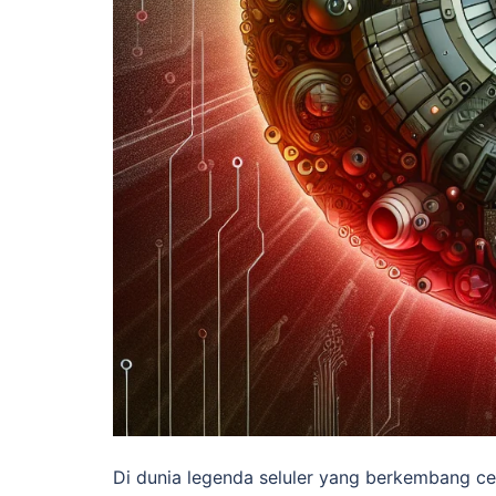
Di dunia legenda seluler yang berkembang c