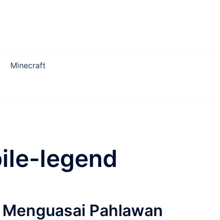
Minecraft
ile-legend
 Menguasai Pahlawan