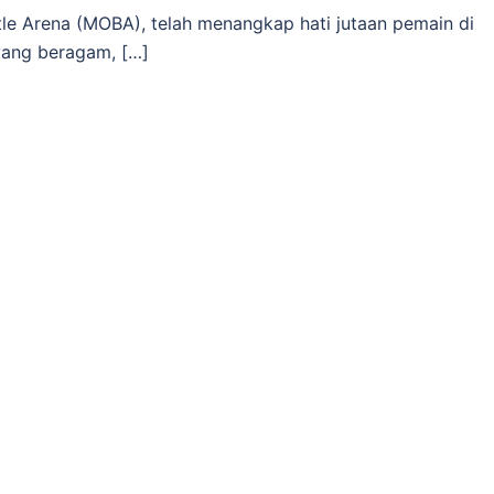
tle Arena (MOBA), telah menangkap hati jutaan pemain di
 yang beragam, […]