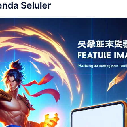
enda Seluler