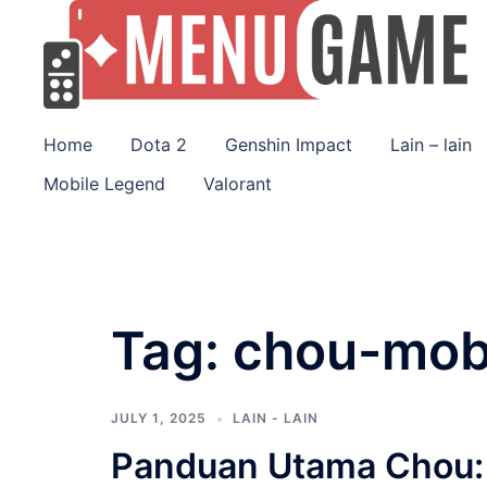
Skip
to
content
Home
Dota 2
Genshin Impact
Lain – lain
Mobile Legend
Valorant
Tag:
chou-mob
JULY 1, 2025
LAIN - LAIN
Panduan Utama Chou: