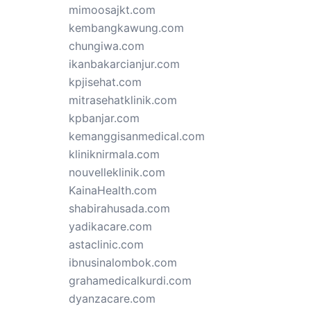
mimoosajkt.com
kembangkawung.com
chungiwa.com
ikanbakarcianjur.com
kpjisehat.com
mitrasehatklinik.com
kpbanjar.com
kemanggisanmedical.com
kliniknirmala.com
nouvelleklinik.com
KainaHealth.com
shabirahusada.com
yadikacare.com
astaclinic.com
ibnusinalombok.com
grahamedicalkurdi.com
dyanzacare.com