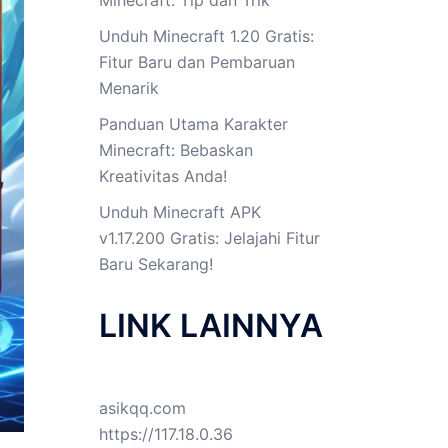
Minecraft: Tip dan Trik
Unduh Minecraft 1.20 Gratis:
Fitur Baru dan Pembaruan
Menarik
Panduan Utama Karakter
Minecraft: Bebaskan
Kreativitas Anda!
Unduh Minecraft APK
v1.17.200 Gratis: Jelajahi Fitur
Baru Sekarang!
LINK LAINNYA
asikqq.com
https://117.18.0.36