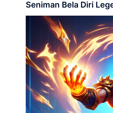
Seniman Bela Diri Leg