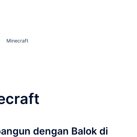
Minecraft
ecraft
ngun dengan Balok di