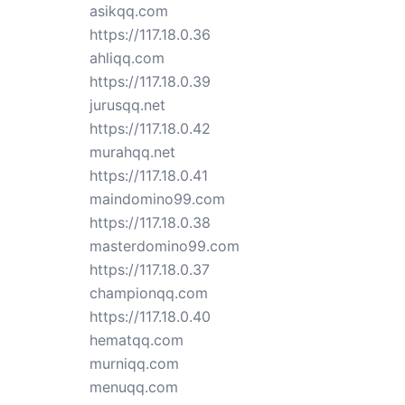
asikqq.com
https://117.18.0.36
ahliqq.com
https://117.18.0.39
jurusqq.net
https://117.18.0.42
murahqq.net
https://117.18.0.41
maindomino99.com
https://117.18.0.38
masterdomino99.com
https://117.18.0.37
championqq.com
https://117.18.0.40
hematqq.com
murniqq.com
menuqq.com