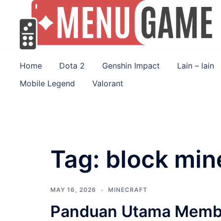
Skip
to
content
Home
Dota 2
Genshin Impact
Lain – lain
Mobile Legend
Valorant
Tag:
block min
MAY 16, 2026
MINECRAFT
Panduan Utama Memba