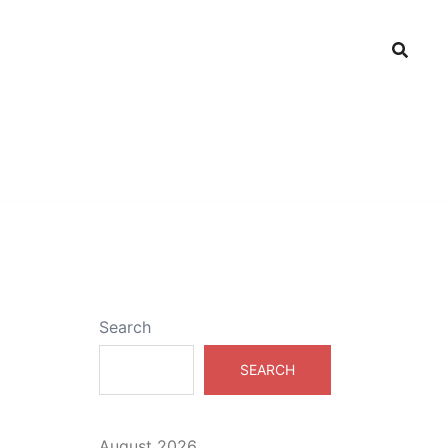
Search
SEARCH
August 2026