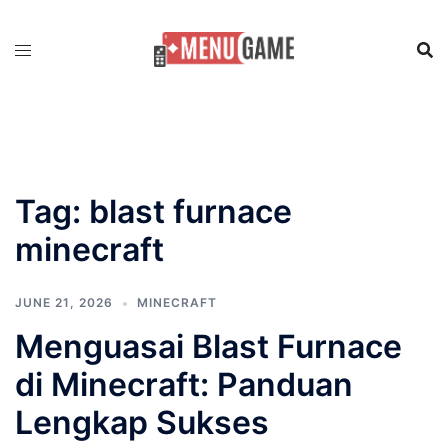
Skip
to
content
Tag:
blast furnace
minecraft
JUNE 21, 2026
MINECRAFT
Menguasai Blast Furnace
di Minecraft: Panduan
Lengkap Sukses