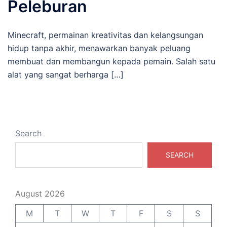
Peleburan
Minecraft, permainan kreativitas dan kelangsungan
hidup tanpa akhir, menawarkan banyak peluang
membuat dan membangun kepada pemain. Salah satu
alat yang sangat berharga […]
Search
SEARCH
August 2026
M
T
W
T
F
S
S