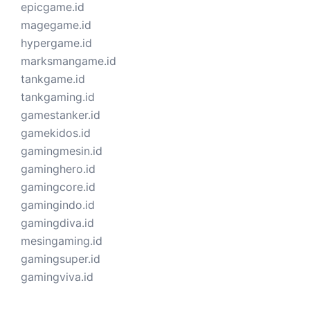
epicgame.id
magegame.id
hypergame.id
marksmangame.id
tankgame.id
tankgaming.id
gamestanker.id
gamekidos.id
gamingmesin.id
gaminghero.id
gamingcore.id
gamingindo.id
gamingdiva.id
mesingaming.id
gamingsuper.id
gamingviva.id