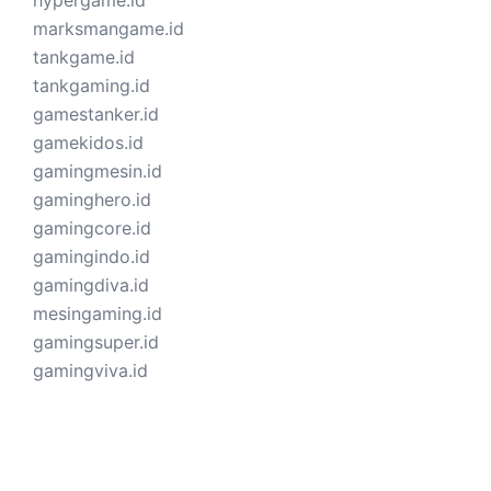
hypergame.id
marksmangame.id
tankgame.id
tankgaming.id
gamestanker.id
gamekidos.id
gamingmesin.id
gaminghero.id
gamingcore.id
gamingindo.id
gamingdiva.id
mesingaming.id
gamingsuper.id
gamingviva.id