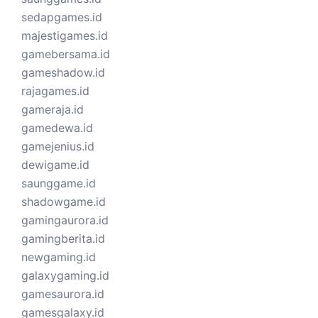
sedapgames.id
majestigames.id
gamebersama.id
gameshadow.id
rajagames.id
gameraja.id
gamedewa.id
gamejenius.id
dewigame.id
saunggame.id
shadowgame.id
gamingaurora.id
gamingberita.id
newgaming.id
galaxygaming.id
gamesaurora.id
gamesgalaxy.id