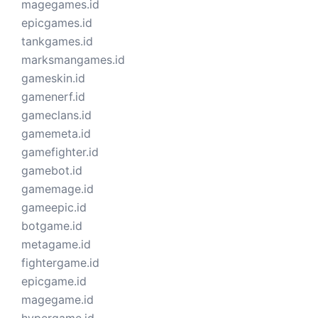
magegames.id
epicgames.id
tankgames.id
marksmangames.id
gameskin.id
gamenerf.id
gameclans.id
gamemeta.id
gamefighter.id
gamebot.id
gamemage.id
gameepic.id
botgame.id
metagame.id
fightergame.id
epicgame.id
magegame.id