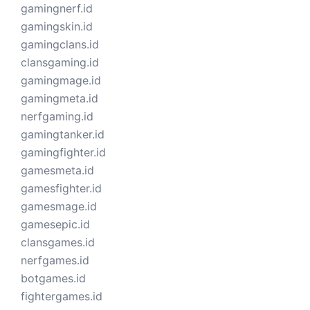
gamingnerf.id
gamingskin.id
gamingclans.id
clansgaming.id
gamingmage.id
gamingmeta.id
nerfgaming.id
gamingtanker.id
gamingfighter.id
gamesmeta.id
gamesfighter.id
gamesmage.id
gamesepic.id
clansgames.id
nerfgames.id
botgames.id
fightergames.id