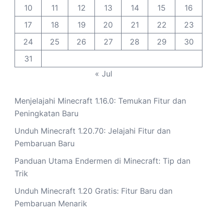
10
11
12
13
14
15
16
17
18
19
20
21
22
23
24
25
26
27
28
29
30
31
« Jul
Menjelajahi Minecraft 1.16.0: Temukan Fitur dan
Peningkatan Baru
Unduh Minecraft 1.20.70: Jelajahi Fitur dan
Pembaruan Baru
Panduan Utama Endermen di Minecraft: Tip dan
Trik
Unduh Minecraft 1.20 Gratis: Fitur Baru dan
Pembaruan Menarik