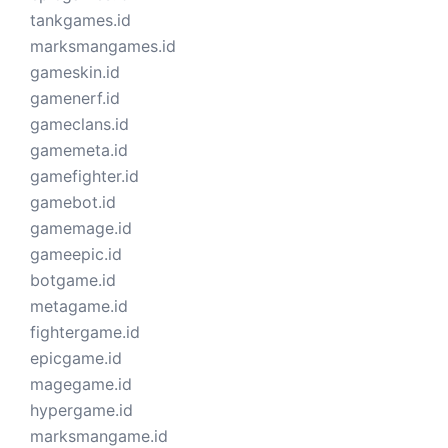
tankgames.id
marksmangames.id
gameskin.id
gamenerf.id
gameclans.id
gamemeta.id
gamefighter.id
gamebot.id
gamemage.id
gameepic.id
botgame.id
metagame.id
fightergame.id
epicgame.id
magegame.id
hypergame.id
marksmangame.id