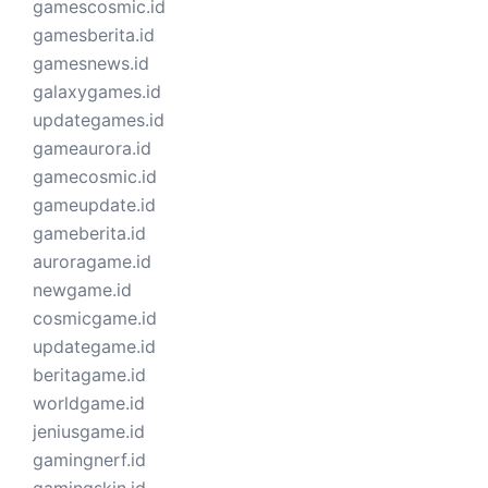
gamescosmic.id
gamesberita.id
gamesnews.id
galaxygames.id
updategames.id
gameaurora.id
gamecosmic.id
gameupdate.id
gameberita.id
auroragame.id
newgame.id
cosmicgame.id
updategame.id
beritagame.id
worldgame.id
jeniusgame.id
gamingnerf.id