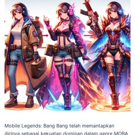
Mobile Legends: Bang Bang telah memantapkan
dirinya sebagai kekuatan dominan dalam genre MOBA