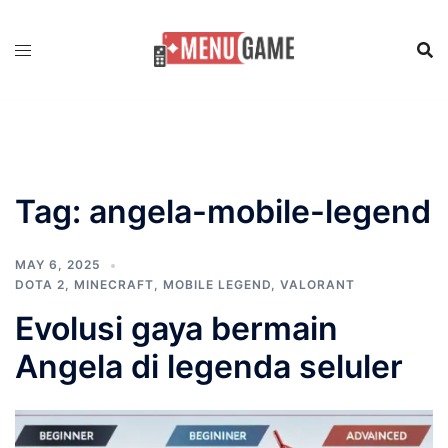
Skip
to
content
Tag:
angela-mobile-legend
MAY 6, 2025
DOTA 2
,
MINECRAFT
,
MOBILE LEGEND
,
VALORANT
Evolusi gaya bermain
Angela di legenda seluler