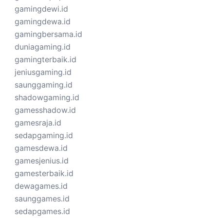
gamingdewi.id
gamingdewa.id
gamingbersama.id
duniagaming.id
gamingterbaik.id
jeniusgaming.id
saunggaming.id
shadowgaming.id
gamesshadow.id
gamesraja.id
sedapgaming.id
gamesdewa.id
gamesjenius.id
gamesterbaik.id
dewagames.id
saunggames.id
sedapgames.id