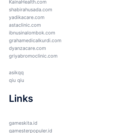
KainaHealth.com
shabirahusada.com
yadikacare.com
astaclinic.com
ibnusinalombok.com
grahamedicalkurdi.com
dyanzacare.com
griyabromoclinic.com
asikqq
qiu qiu
Links
gameskita.id
gamesterpopuler.id