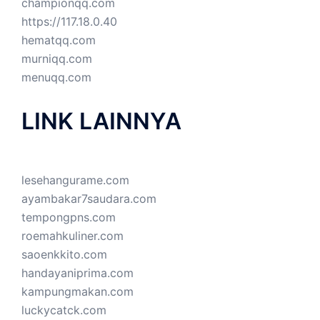
championqq.com
https://117.18.0.40
hematqq.com
murniqq.com
menuqq.com
LINK LAINNYA
lesehangurame.com
ayambakar7saudara.com
tempongpns.com
roemahkuliner.com
saoenkkito.com
handayaniprima.com
kampungmakan.com
luckycatck.com