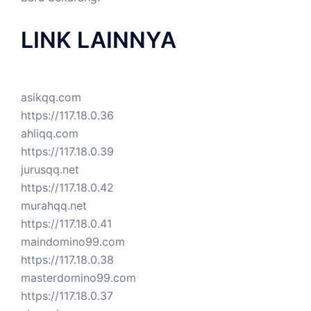
LINK LAINNYA
asikqq.com
https://117.18.0.36
ahliqq.com
https://117.18.0.39
jurusqq.net
https://117.18.0.42
murahqq.net
https://117.18.0.41
maindomino99.com
https://117.18.0.38
masterdomino99.com
https://117.18.0.37